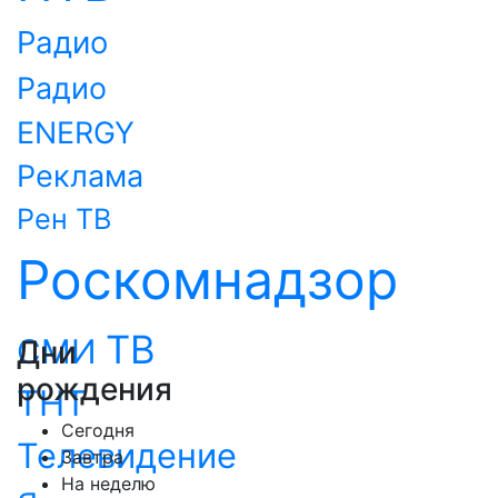
Радио
Радио
ENERGY
Реклама
Рен ТВ
Роскомнадзор
ТВ
СМИ
Дни
рождения
ТНТ
Сегодня
Телевидение
Завтра
На неделю