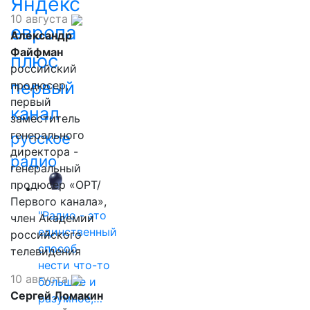
Яндекс
10 августа
европа
Александр
Файфман
плюс
российский
первый
продюсер,
первый
канал
заместитель
генерального
русское
директора -
радио
генеральный
продюсер «ОРТ/
Первого канала»,
"Радио - это
член Академии
единственный
российского
способ
телевидения
нести что-то
10 августа
большое и
Сергей Ломакин
разумное,…