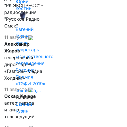
Юрий
"РК ЭКСПРЕСС" -
Костин
радиостанция
"Русское Радио
Омск"
Евгений
Кузин,
11 августа
пресс-
Александр
секретарь
Жаров
«Общественного
генеральный
телевидения
директор АО
России»:
«Газпром-Медиа
Премия
Холдинг»
«ТЭФИ 2019»
11 августа
показала,…
Оскар Кучера
Написал
актер театра
Евгений
и кино,
Кузин
телеведущий