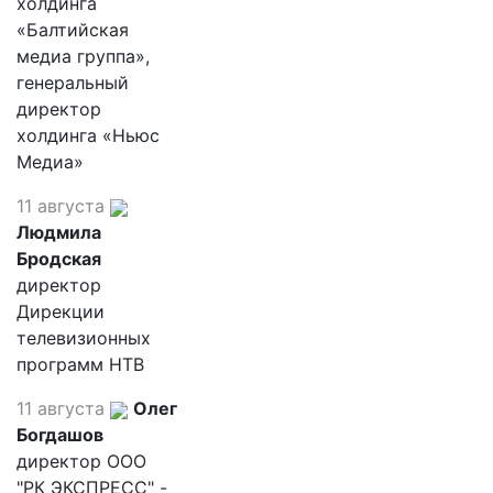
холдинга
«Балтийская
медиа группа»,
генеральный
директор
холдинга «Ньюс
Медиа»
11 августа
Людмила
Бродская
директор
Дирекции
телевизионных
программ НТВ
11 августа
Олег
Богдашов
директор ООО
"РК ЭКСПРЕСС" -