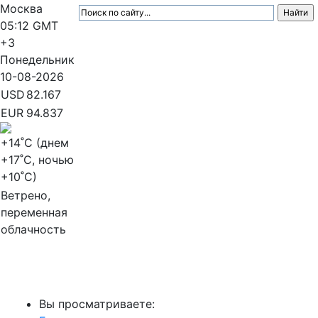
Москва
05:12
GMT
+3
Понедельник
10-08-2026
USD
82.167
EUR
94.837
+14
˚C (днем
+17
˚C, ночью
+10
˚C)
Ветрено,
переменная
облачность
МедиаПрофи
Вы просматриваете: