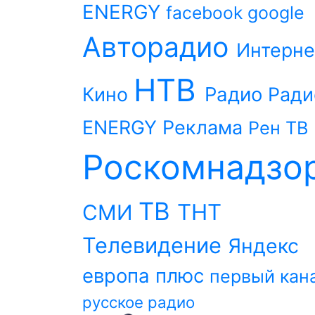
ENERGY
facebook
google
Авторадио
Интерне
НТВ
Радио
Кино
Ради
ENERGY
Реклама
Рен ТВ
Роскомнадзо
ТВ
ТНТ
СМИ
Телевидение
Яндекс
европа плюс
первый кан
русское радио