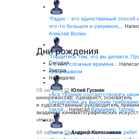
"Радио - это единственный способ 
что-то большое и разумное,…
Напи
Алексей Волин
Дни
рождения
"Гордитесь тем, что вы делаете. П
Сегодня
и очень сложные времена…
Написа
Завтра
Кушанашвили
На неделю
08 августа
Юлий Гусман
«Все труднее соответствовать наш
кинорежиссер, сценарист, основатель
слушателям, их высоким требовани
и художественный руководитель премии
такой…
Написал
Владимир Таллер
академии кинематографических искусст
«Ника»
08 августа
Очень рад, что работы наших ребят
Андрей Колесников