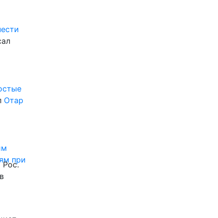
нести
сал
ростые
л
Отар
им
ям при
 Рос.
в