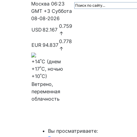
Москва
06:23
GMT +3
Суббота
08-08-2026
0.759
USD
82.167
↑
0.778
EUR
94.837
↑
+14
˚C (днем
+17
˚C, ночью
+10
˚C)
Ветрено,
переменная
облачность
МедиаПрофи
Главное
Медиарыно
Вы просматриваете: