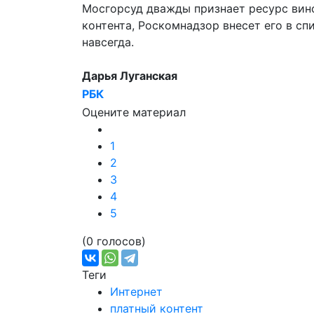
Мосгорсуд дважды признает ресурс вин
контента, Роскомнадзор внесет его в с
навсегда.
Дарья Луганская
РБК
Оцените материал
1
2
3
4
5
(0 голосов)
Теги
Интернет
платный контент