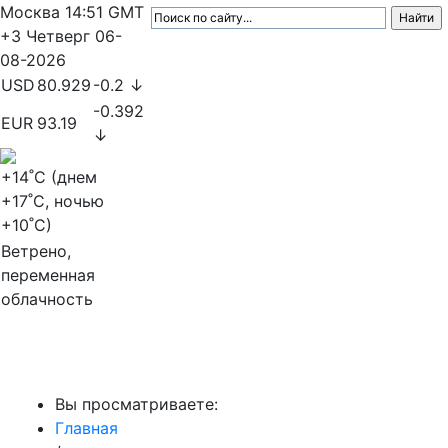
Москва
14:51
GMT
+3
Четверг
06-
08-2026
USD
80.929
-0.2 ↓
-0.392
EUR
93.19
↓
+14
˚C (днем
+17
˚C, ночью
+10
˚C)
Ветрено,
переменная
облачность
МедиаПрофи
Вы просматриваете:
Главная