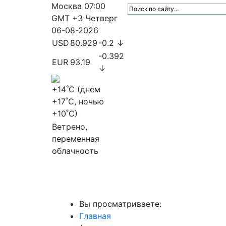
Москва
07:00
GMT +3
Четверг
06-08-2026
USD
80.929
-0.2 ↓
-0.392
EUR
93.19
↓
+14
˚C (днем
+17
˚C, ночью
+10
˚C)
Ветрено,
переменная
облачность
МедиаПрофи
Главное
Медиарыно
Вы просматриваете:
Главная