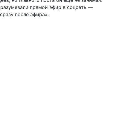
ев, но главного поста он ещё не занимал.
дразумевали прямой эфир в соцсеть —
сразу после эфира».