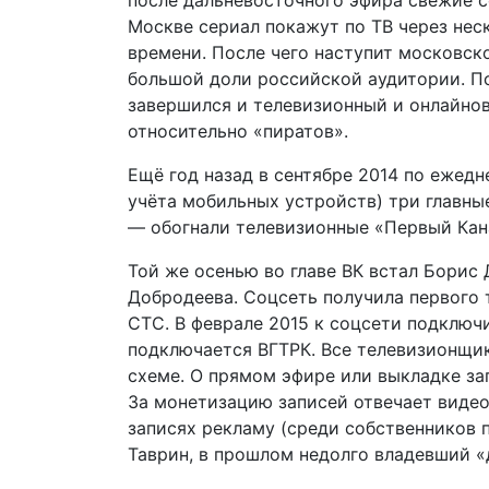
после дальневосточного эфира свежие с
Москве сериал покажут по ТВ через не
времени. После чего наступит московск
большой доли российской аудитории. По
завершился и телевизионный и онлайно
относительно «пиратов».
Ещё год назад в сентябре 2014 по ежедн
учёта мобильных устройств) три главные 
— обогнали телевизионные «Первый Кана
Той же осенью во главе ВК встал Борис
Добродеева. Соцсеть получила первого 
СТС. В феврале 2015 к соцсети подключ
подключается ВГТРК. Все телевизионщи
схеме. О прямом эфире или выкладке зап
За монетизацию записей отвечает видео
записях рекламу (среди собственников
Таврин, в прошлом недолго владевший «