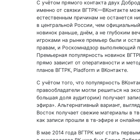
С учётом прямого контакта двух Доброд
именно от связки ВГТРК—ВКонтакте мож
естественным причинам не останется ни
в центральной России, чем официальны
новинок раньше, днём, а не глубоким ве
игроками на рынке премьер были и ост
правам, и Роскомнадзор выполняющий пр
Премьерная популярность новинок ВГТР
прямо зависит от оперативности и мето
планов ВГТРК, Pladform и ВКонтакте.
С учётом того, что популярность ВКонт
правообладатели могли решиться на экс
большая доля аудитории) получает запис
эфира». Альтернативный вариант, выгля
Восток получает свежие материалы в тв
как записи прошли в тв-эфире и онлайн
В мае 2014 года ВГТРК мог стать первым