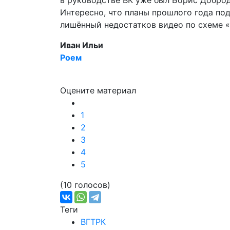
в руководстве ВК уже был Борис Доброде
Интересно, что планы прошлого года по
лишённый недостатков видео по схеме «
Иван Ильи
Роем
Оцените материал
1
2
3
4
5
(10 голосов)
Теги
ВГТРК