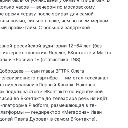
ерии были опубликованы у онлайн «пиратов». В
сколько часов — вечером по московскому
ое время «сразу после эфира» для самой
чти ночью, сильно позже, чем по всем меркам
вый прайм-тайм. С большой задержкой
евной российской аудитории 12−64 лет (без
интернет «кнопки»: Яндекс, ВКонтакте и Mail.ru
л» и «Россию 1» (статистика TNS).
 Добродеев — сын главы ВГТРК Олега
телевизионного партнёра — им стал телеканал
ил видеозаписи «Первый Канал». Наконец
ки подключаются к ВКонтакте по идентичной
исей во ВКонтакте до телеэфира речь не идёт.
-платформа Pladform, размещающая в тв-
 платформы — гендиректор «Мегафона» Иван
долей Павла Дурова» в самом ВКонтакте).