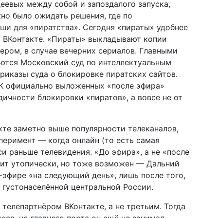
еевых между собой и запоздалого запуска,
но было ожидать решения, где по
ши для «пиратства». Сегодня «пираты» удобнее
й ВКонтакте. «Пираты» выкладывают копии
чером, в случае вечерних сериалов. Главными
аются Московский суд по интеллектуальным
иказы суда о блокировке пиратских сайтов.
К официально выложенных «после эфира»
дичности блокировки «пиратов», а вовсе не от
акте заметно выше популярности телеканалов,
перимент — когда онлайн (то есть самая
и раньше телевидения. «До эфира», а не «после
дит утопически, но тоже возможен — Дальний
-эфире «на следующий день», лишь после того,
е густонаселённой центральной России.
 телепартнёром ВКонтакте, а не третьим. Тогда