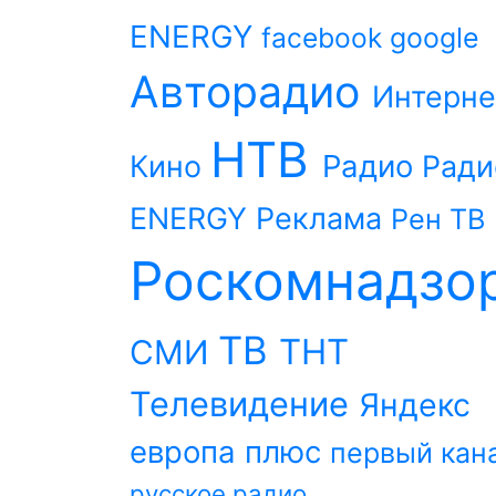
ENERGY
facebook
google
Авторадио
Интерне
НТВ
Радио
Кино
Ради
ENERGY
Реклама
Рен ТВ
Роскомнадзо
ТВ
ТНТ
СМИ
Телевидение
Яндекс
европа плюс
первый кан
русское радио