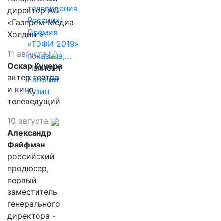
телевидения
директор АО
России»:
«Газпром-Медиа
Премия
Холдинг»
«ТЭФИ 2019»
11 августа
показала,…
Оскар Кучера
Написал
актер театра
Евгений
и кино,
Кузин
телеведущий
10 августа
Александр
Файфман
российский
продюсер,
первый
заместитель
генерального
директора -