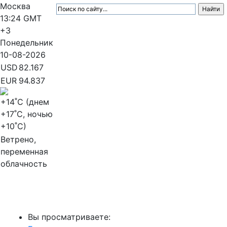
Москва
13:24
GMT
+3
Понедельник
10-08-2026
USD
82.167
EUR
94.837
+14
˚C (днем
+17
˚C, ночью
+10
˚C)
Ветрено,
переменная
облачность
МедиаПрофи
Вы просматриваете: