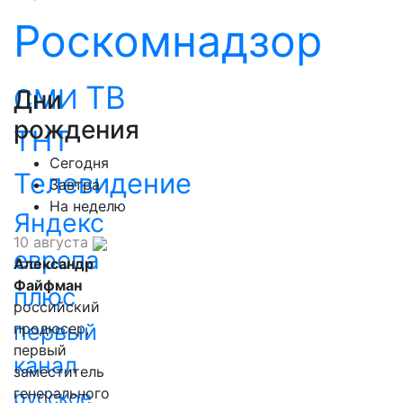
Роскомнадзор
ТВ
СМИ
Дни
рождения
ТНТ
Сегодня
Телевидение
Завтра
На неделю
Яндекс
10 августа
европа
Александр
Файфман
плюс
российский
первый
продюсер,
первый
канал
заместитель
генерального
русское