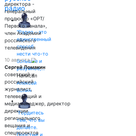
директора -
радио
генеральный
продюсер «ОРТ/
Первого канала»,
"Радио - это
член Академии
единственный
российского
способ
телевидения
нести что-то
10 августа
большое и
Сергей Ломакин
разумное,…
советский и
Написал
российский
Алексей
журналист,
Волин
телеведущий и
медиаменеджер, директор
дирекции
"Гордитесь
регионального
тем, что вы
вещания и
делаете.
спецпроектов
Простые и