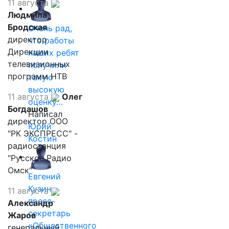
11 августа
Людмила
Бродская
Очень рад,
директор
что работы
Дирекции
наших ребят
телевизионных
получили
программ НТВ
такую
высокую
11 августа
Олег
оценку…
Богдашов
Написал
директор ООО
Юрий
"РК ЭКСПРЕСС" -
Костин
радиостанция
"Русское Радио
Омск"
Евгений
Кузин,
11 августа
пресс-
Александр
секретарь
Жаров
«Общественного
генеральный