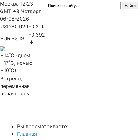
Москва
12:23
GMT +3
Четверг
06-08-2026
USD
80.929
-0.2 ↓
-0.392
EUR
93.19
↓
+14
˚C (днем
+17
˚C, ночью
+10
˚C)
Ветрено,
переменная
облачность
МедиаПрофи
Вы просматриваете:
Главная