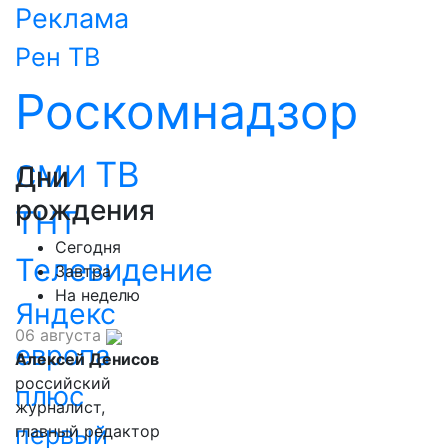
Реклама
Рен ТВ
Роскомнадзор
ТВ
СМИ
Дни
рождения
ТНТ
Сегодня
Телевидение
Завтра
На неделю
Яндекс
06 августа
европа
Алексей Денисов
российский
плюс
журналист,
первый
главный редактор