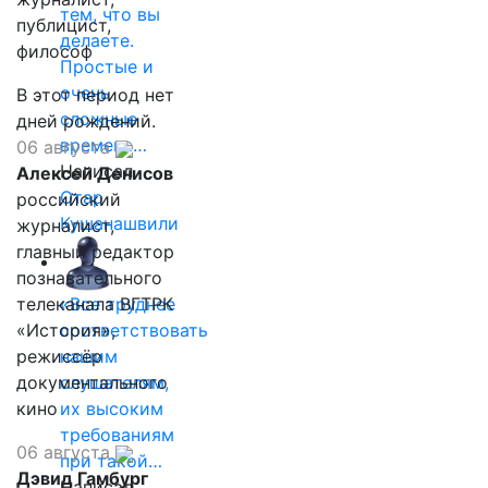
тем, что вы
публицист,
делаете.
философ
Простые и
очень
В этот период нет
сложные
дней рождений.
времена…
06 августа
Написал
Алексей Денисов
Отар
российский
Кушанашвили
журналист,
главный редактор
познавательного
телеканала ВГТРК
«Все труднее
«История»,
соответствовать
режиссёр
нашим
документального
слушателям,
кино
их высоким
требованиям
06 августа
при такой…
Дэвид Гамбург
Написал