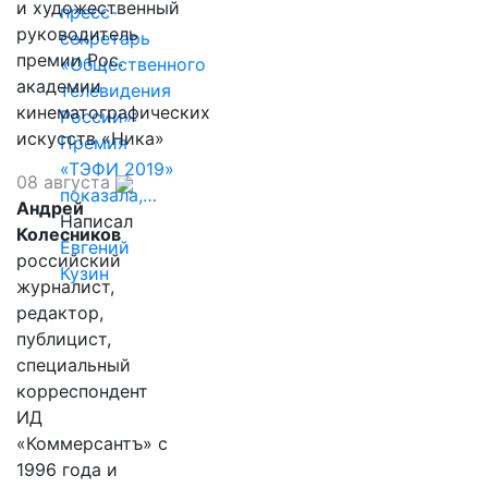
и художественный
пресс-
руководитель
секретарь
премии Рос.
«Общественного
академии
телевидения
кинематографических
России»:
искусств «Ника»
Премия
«ТЭФИ 2019»
08 августа
показала,…
Андрей
Написал
Колесников
Евгений
российский
Кузин
журналист,
редактор,
публицист,
специальный
корреспондент
ИД
«Коммерсантъ» с
1996 года и