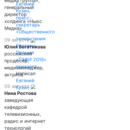
медиа группа»,
Евгений
генеральный
Кузин,
директор
пресс-
холдинга «Ньюс
секретарь
Медиа»
«Общественного
телевидения
09 августа
России»:
Юлия Богатикова
Премия
российский
«ТЭФИ 2019»
продюсер,
показала,…
медиаменеджер,
Написал
актриса
Евгений
09 августа
Кузин
Нина Ростова
заведующая
кафедрой
телевизионных,
радио и интернет
технологий