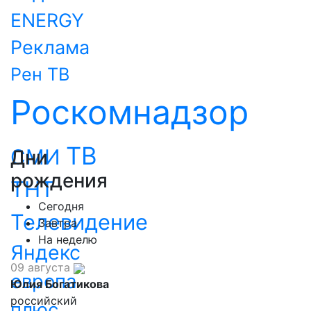
ENERGY
Реклама
Рен ТВ
Роскомнадзор
ТВ
СМИ
Дни
рождения
ТНТ
Сегодня
Телевидение
Завтра
На неделю
Яндекс
09 августа
европа
Юлия Богатикова
российский
плюс