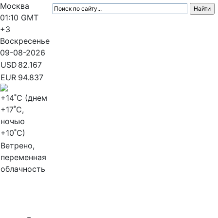
Москва
01:10
GMT
+3
Воскресенье
09-08-2026
USD
82.167
EUR
94.837
+14
˚C (днем
+17
˚C,
ночью
+10
˚C)
Ветрено,
переменная
облачность
МедиаПрофи