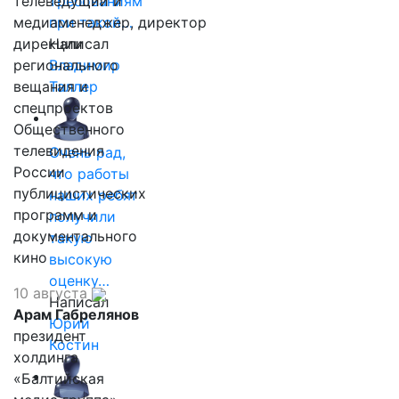
телеведущий и
требованиям
медиаменеджер, директор
при такой…
дирекции
Написал
регионального
Владимир
вещания и
Таллер
спецпроектов
Общественного
телевидения
Очень рад,
России
что работы
публицистических
наших ребят
программ и
получили
документального
такую
кино
высокую
оценку…
10 августа
Написал
Арам Габрелянов
Юрий
президент
Костин
холдинга
«Балтийская