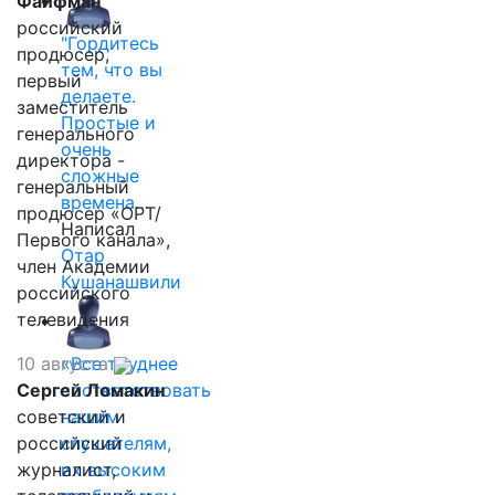
Файфман
российский
"Гордитесь
продюсер,
тем, что вы
первый
делаете.
заместитель
Простые и
генерального
очень
директора -
сложные
генеральный
времена…
продюсер «ОРТ/
Написал
Первого канала»,
Отар
член Академии
Кушанашвили
российского
телевидения
10 августа
«Все труднее
Сергей Ломакин
соответствовать
советский и
нашим
российский
слушателям,
журналист,
их высоким