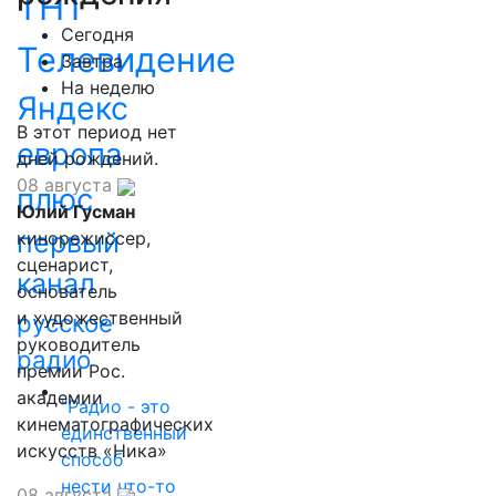
ТНТ
Сегодня
Телевидение
Завтра
На неделю
Яндекс
В этот период нет
европа
дней рождений.
08 августа
плюс
Юлий Гусман
первый
кинорежиссер,
сценарист,
канал
основатель
и художественный
русское
руководитель
радио
премии Рос.
академии
"Радио - это
кинематографических
единственный
искусств «Ника»
способ
нести что-то
08 августа