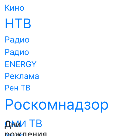
Кино
НТВ
Радио
Радио
ENERGY
Реклама
Рен ТВ
Роскомнадзор
ТВ
СМИ
Дни
рождения