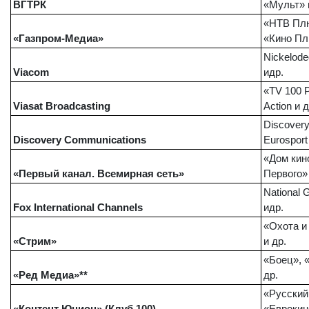
ВГТРК
«Мульт» 
«НТВ Плю
«Газпром-Медиа»
«Кино Пл
Nickelod
Viacom
и
др
.
«TV 100 Р
Viasat Broadcasting
Action и д
Discovery
Discovery Communications
Eurospor
«Дом кин
«Первый канал. Всемирная сеть»
Первого» 
National 
Fox International Channels
и
др
.
«Охота и
«Стрим»
и др.
«Боец», 
«Ред Медиа»**
др.
«Русский