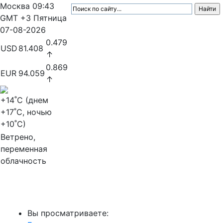
Москва
09:43
GMT +3
Пятница
07-08-2026
0.479
USD
81.408
↑
0.869
EUR
94.059
↑
+14
˚C (днем
+17
˚C, ночью
+10
˚C)
Ветрено,
переменная
облачность
МедиаПрофи
Вы просматриваете: