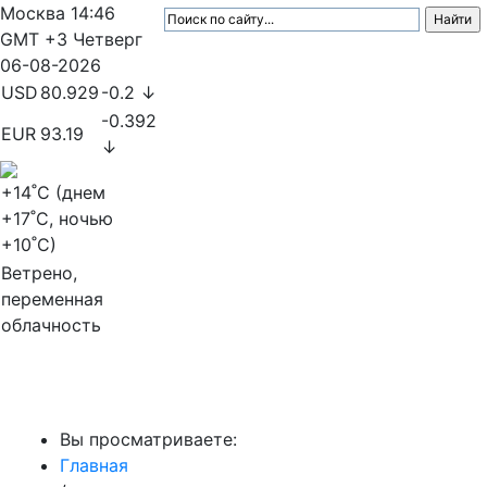
Москва
14:46
GMT +3
Четверг
06-08-2026
USD
80.929
-0.2 ↓
-0.392
EUR
93.19
↓
+14
˚C (днем
+17
˚C, ночью
+10
˚C)
Ветрено,
переменная
облачность
МедиаПрофи
Вы просматриваете:
Главная