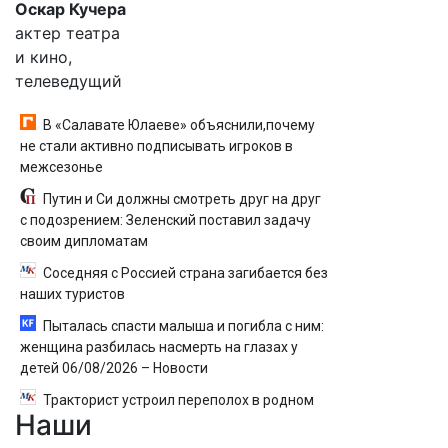
Оскар Кучера
актер театра
и кино,
телеведущий
В «Салавате Юлаеве» объяснили,почему
не стали активно подписывать игроков в
межсезонье
Путин и Си должны смотреть друг на друг
с подозрением: Зеленский поставил задачу
своим дипломатам
Соседняя с Россией страна загибается без
наших туристов
Пыталась спасти малыша и погибла с ним:
женщина разбилась насмерть на глазах у
детей 06/08/2026 – Новости
Тракторист устроил переполох в родном
Наши
поселке с погоней и стрельбой