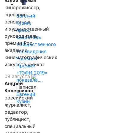
Юлий Гусман
кинорежиссер,
сценарист,
Евгений
основатель
Кузин,
и художественный
пресс-
руководитель
секретарь
премии Рос.
«Общественного
академии
телевидения
кинематографических
России»:
искусств «Ника»
Премия
«ТЭФИ 2019»
08 августа
показала,…
Андрей
Написал
Колесников
Евгений
российский
Кузин
журналист,
редактор,
публицист,
специальный