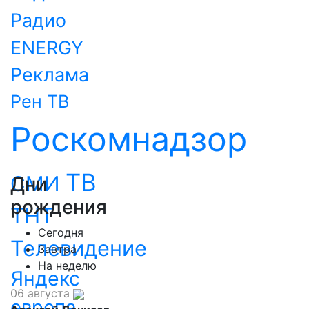
Радио
ENERGY
Реклама
Рен ТВ
Роскомнадзор
ТВ
СМИ
Дни
рождения
ТНТ
Сегодня
Телевидение
Завтра
На неделю
Яндекс
06 августа
европа