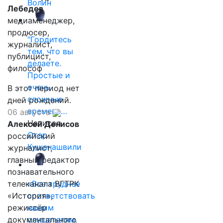
Волин
Лебедев
медиаменеджер,
продюсер,
"Гордитесь
журналист,
тем, что вы
публицист,
делаете.
философ
Простые и
очень
В этот период нет
сложные
дней рождений.
времена…
06 августа
Написал
Алексей Денисов
Отар
российский
Кушанашвили
журналист,
главный редактор
познавательного
телеканала ВГТРК
«Все труднее
«История»,
соответствовать
режиссёр
нашим
документального
слушателям,