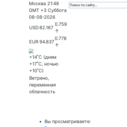
Москва
21:48
GMT +3
Суббота
08-08-2026
0.759
USD
82.167
↑
0.778
EUR
94.837
↑
+14
˚C (днем
+17
˚C, ночью
+10
˚C)
Ветрено,
переменная
облачность
МедиаПрофи
Главное
Медиарыно
Вы просматриваете: