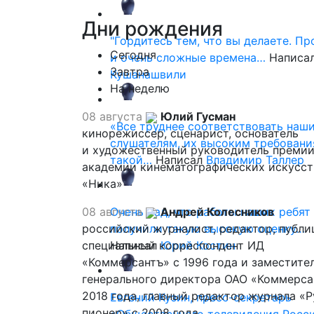
Дни
рождения
"Гордитесь тем, что вы делаете. П
Сегодня
и очень сложные времена…
Написа
Завтра
Кушанашвили
На неделю
08 августа
Юлий Гусман
«Все труднее соответствовать наш
кинорежиссер, сценарист, основатель
слушателям, их высоким требовани
и художественный руководитель премии
такой…
Написал
Владимир Таллер
академии кинематографических искусст
«Ника»
08 августа
Очень рад, что работы наших ребят
Андрей Колесников
российский журналист, редактор, публи
получили такую высокую оценку…
специальный корреспондент ИД
Написал
Юрий Костин
«Коммерсантъ» с 1996 года и заместите
генерального директора ОАО «Коммерса
2018 года, главный редактор журнала «
Евгений Кузин, пресс-секретарь
пионер» с 2008 года