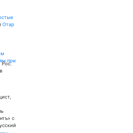
ростые
л
Отар
им
ям при
 Рос.
в
цист,
ль
нтъ» с
Русский