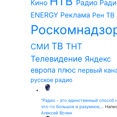
НТВ
Радио
Кино
Ради
ENERGY
Реклама
Рен ТВ
Роскомнадзо
ТВ
ТНТ
СМИ
Телевидение
Яндекс
европа плюс
первый кан
русское радио
"Радио - это единственный способ 
что-то большое и разумное,…
Напи
Алексей Волин