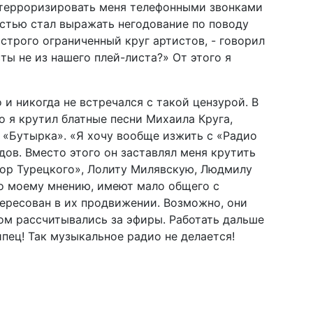
 терроризировать меня телефонными звонками
остью стал выражать негодование по поводу
строго ограниченный круг артистов, - говорил
сты не из нашего плей-листа?» От этого я
 и никогда не встречался с такой цензурой. В
о я крутил блатные песни Михаила Круга,
ы «Бутырка». «Я хочу вообще изжить с «Радио
дов. Вместо этого он заставлял меня крутить
Хор Турецкого», Лолиту Милявскую, Людмилу
по моему мнению, имеют мало общего с
тересован в их продвижении. Возможно, они
ом рассчитывались за эфиры. Работать дальше
ипец! Так музыкальное радио не делается!