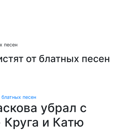
х песен
стят от блатных песен
аскова убрал с
 Круга и Катю