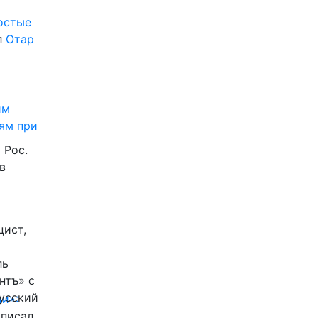
ростые
л
Отар
им
ям при
 Рос.
в
цист,
ль
нтъ» с
Русский
и»:
писал