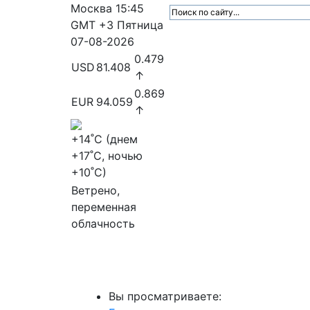
Москва
15:45
GMT +3
Пятница
07-08-2026
0.479
USD
81.408
↑
0.869
EUR
94.059
↑
+14
˚C (днем
+17
˚C, ночью
+10
˚C)
Ветрено,
переменная
облачность
МедиаПрофи
Главное
Медиарыно
Вы просматриваете: