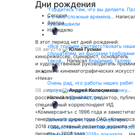
Дни
рождения
"Гордитесь тем, что вы делаете. П
Сегодня
и очень сложные времена…
Написа
Завтра
Кушанашвили
На неделю
В этот период нет дней рождений.
«Все труднее соответствовать наш
08 августа
Юлий Гусман
слушателям, их высоким требовани
кинорежиссер, сценарист, основатель
такой…
Написал
Владимир Таллер
и художественный руководитель премии
академии кинематографических искусст
«Ника»
Очень рад, что работы наших ребят
08 августа
получили такую высокую оценку…
Андрей Колесников
российский журналист, редактор, публи
Написал
Юрий Костин
специальный корреспондент ИД
«Коммерсантъ» с 1996 года и заместите
генерального директора ОАО «Коммерса
Евгений Кузин, пресс-секретарь
2018 года, главный редактор журнала «
«Общественного телевидения Росси
пионер» с 2008 года
Премия «ТЭФИ 2019» показала,…
На