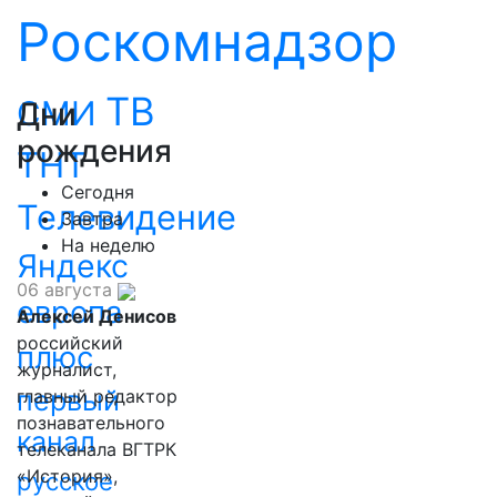
Роскомнадзор
ТВ
СМИ
Дни
рождения
ТНТ
Сегодня
Телевидение
Завтра
На неделю
Яндекс
06 августа
европа
Алексей Денисов
российский
плюс
журналист,
первый
главный редактор
познавательного
канал
телеканала ВГТРК
«История»,
русское