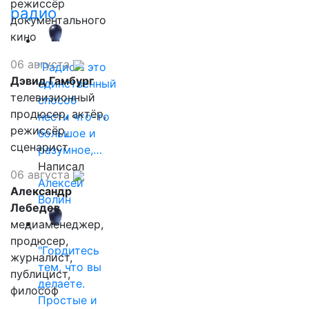
режиссёр
радио
документального
кино
06 августа
"Радио - это
Дэвид Гамбург
единственный
телевизионный
способ
продюсер, актёр,
нести что-то
режиссёр,
большое и
сценарист
разумное,…
Написал
06 августа
Алексей
Александр
Волин
Лебедев
медиаменеджер,
продюсер,
"Гордитесь
журналист,
тем, что вы
публицист,
делаете.
философ
Простые и