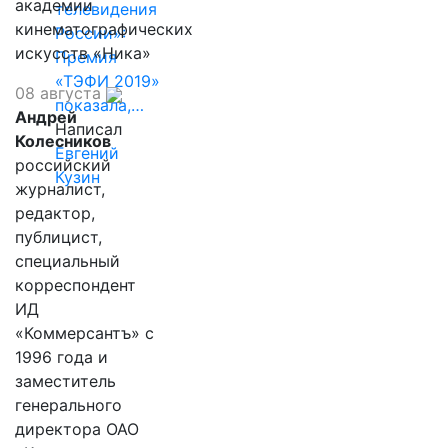
академии
телевидения
кинематографических
России»:
искусств «Ника»
Премия
«ТЭФИ 2019»
08 августа
показала,…
Андрей
Написал
Колесников
Евгений
российский
Кузин
журналист,
редактор,
публицист,
специальный
корреспондент
ИД
«Коммерсантъ» с
1996 года и
заместитель
генерального
директора ОАО