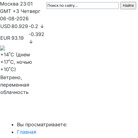
Москва
23:01
GMT +3
Четверг
06-08-2026
USD
80.929
-0.2 ↓
-0.392
EUR
93.19
↓
+14
˚C (днем
+17
˚C, ночью
+10
˚C)
Ветрено,
переменная
облачность
МедиаПрофи
Вы просматриваете:
Главная