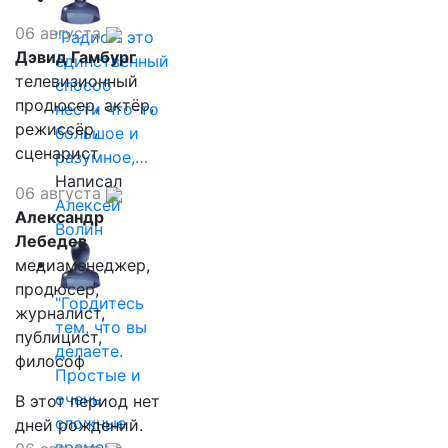
06 августа
"Радио - это
Дэвид Гамбург
единственный
телевизионный
способ
продюсер, актёр,
нести что-то
режиссёр,
большое и
сценарист
разумное,…
Написал
06 августа
Алексей
Александр
Волин
Лебедев
медиаменеджер,
продюсер,
"Гордитесь
журналист,
тем, что вы
публицист,
делаете.
философ
Простые и
очень
В этот период нет
сложные
дней рождений.
времена…