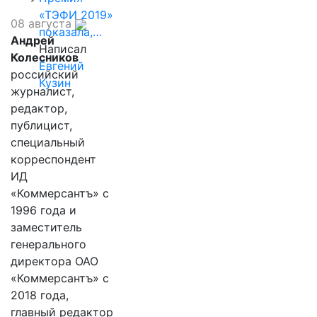
«ТЭФИ 2019»
08 августа
показала,…
Андрей
Написал
Колесников
Евгений
российский
Кузин
журналист,
редактор,
публицист,
специальный
корреспондент
ИД
«Коммерсантъ» с
1996 года и
заместитель
генерального
директора ОАО
«Коммерсантъ» с
2018 года,
главный редактор