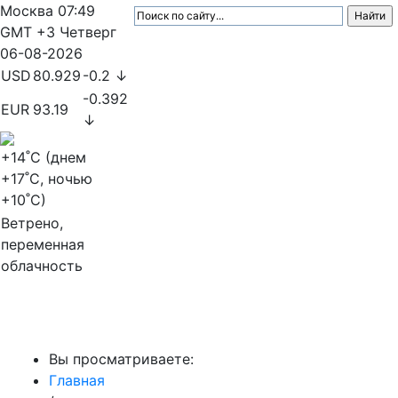
Москва
07:49
GMT +3
Четверг
06-08-2026
USD
80.929
-0.2 ↓
-0.392
EUR
93.19
↓
+14
˚C (днем
+17
˚C, ночью
+10
˚C)
Ветрено,
переменная
облачность
МедиаПрофи
Вы просматриваете:
Главная