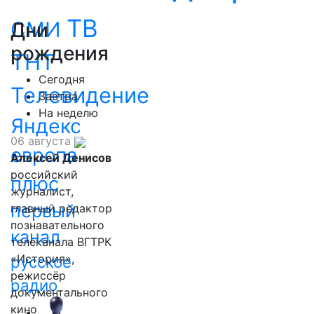
ТВ
СМИ
Дни
рождения
ТНТ
Сегодня
Телевидение
Завтра
На неделю
Яндекс
06 августа
европа
Алексей Денисов
российский
плюс
журналист,
первый
главный редактор
познавательного
канал
телеканала ВГТРК
«История»,
русское
режиссёр
радио
документального
кино