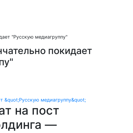
дает "Русскую медиагруппу"
нчательно покидает
пу"
ат на пост
олдинга —