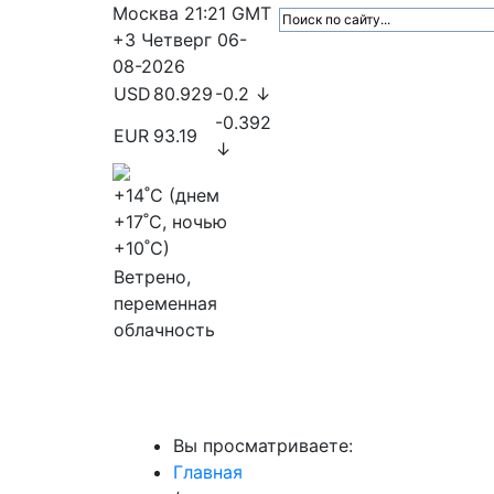
Москва
21:21
GMT
+3
Четверг
06-
08-2026
USD
80.929
-0.2 ↓
-0.392
EUR
93.19
↓
+14
˚C (днем
+17
˚C, ночью
+10
˚C)
Ветрено,
переменная
облачность
МедиаПрофи
Главное
Медиарыно
Вы просматриваете:
Главная