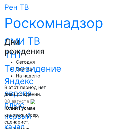
Рен ТВ
Роскомнадзор
ТВ
СМИ
Дни
рождения
ТНТ
Сегодня
Телевидение
Завтра
На неделю
Яндекс
В этот период нет
европа
дней рождений.
08 августа
плюс
Юлий Гусман
первый
кинорежиссер,
сценарист,
канал
основатель