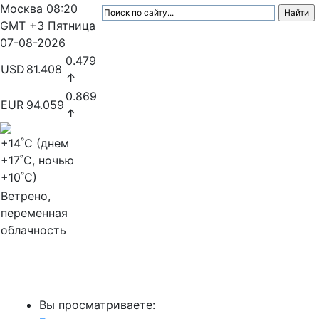
Москва
08:20
GMT +3
Пятница
07-08-2026
0.479
USD
81.408
↑
0.869
EUR
94.059
↑
+14
˚C (днем
+17
˚C, ночью
+10
˚C)
Ветрено,
переменная
облачность
МедиаПрофи
Вы просматриваете: