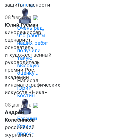
защиты гласности
Таллер
08 августа
Юлий Гусман
Очень рад,
кинорежиссер,
что работы
сценарист,
наших ребят
основатель
получили
и художественный
такую
руководитель
высокую
премии Рос.
оценку…
академии
Написал
кинематографических
Юрий
искусств «Ника»
Костин
08 августа
Андрей
Евгений
Колесников
Кузин,
российский
пресс-
журналист,