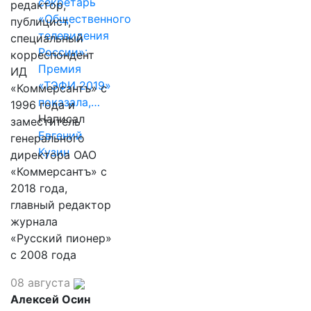
секретарь
редактор,
«Общественного
публицист,
телевидения
специальный
России»:
корреспондент
Премия
ИД
«ТЭФИ 2019»
«Коммерсантъ» с
показала,…
1996 года и
Написал
заместитель
Евгений
генерального
Кузин
директора ОАО
«Коммерсантъ» с
2018 года,
главный редактор
журнала
«Русский пионер»
с 2008 года
08 августа
Алексей Осин