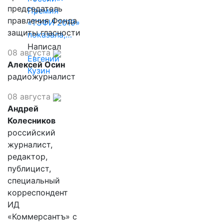
председатель
Премия
правления Фонда
«ТЭФИ 2019»
защиты гласности
показала,…
Написал
08 августа
Евгений
Алексей Осин
Кузин
радиожурналист
08 августа
Андрей
Колесников
российский
журналист,
редактор,
публицист,
специальный
корреспондент
ИД
«Коммерсантъ» с