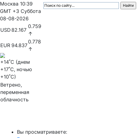
Москва
10:39
GMT +3
Суббота
08-08-2026
0.759
USD
82.167
↑
0.778
EUR
94.837
↑
+14
˚C (днем
+17
˚C, ночью
+10
˚C)
Ветрено,
переменная
облачность
МедиаПрофи
Вы просматриваете: