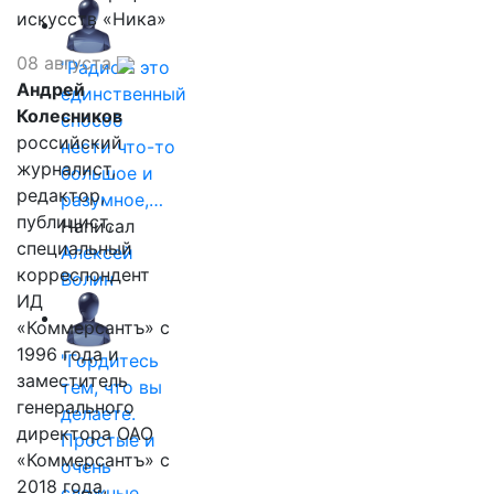
искусств «Ника»
08 августа
"Радио - это
Андрей
единственный
Колесников
способ
российский
нести что-то
журналист,
большое и
редактор,
разумное,…
публицист,
Написал
специальный
Алексей
корреспондент
Волин
ИД
«Коммерсантъ» с
1996 года и
"Гордитесь
заместитель
тем, что вы
генерального
делаете.
директора ОАО
Простые и
«Коммерсантъ» с
очень
2018 года,
сложные