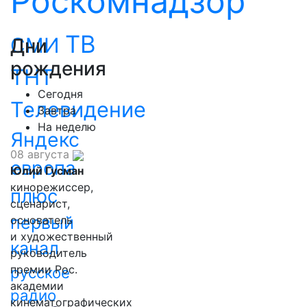
Роскомнадзор
ТВ
СМИ
Дни
рождения
ТНТ
Сегодня
Телевидение
Завтра
На неделю
Яндекс
08 августа
европа
Юлий Гусман
кинорежиссер,
плюс
сценарист,
первый
основатель
и художественный
канал
руководитель
премии Рос.
русское
академии
радио
кинематографических