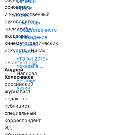
Евгений
основатель
Кузин,
и художественный
пресс-
руководитель
секретарь
премии Рос.
«Общественного
академии
телевидения
кинематографических
России»:
искусств «Ника»
Премия
«ТЭФИ 2019»
08 августа
показала,…
Андрей
Написал
Колесников
Евгений
российский
Кузин
журналист,
редактор,
публицист,
специальный
корреспондент
ИД
«Коммерсантъ» с