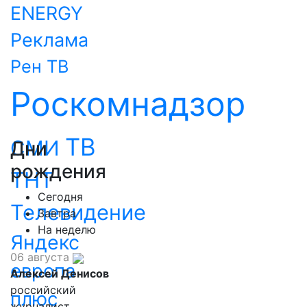
ENERGY
Реклама
Рен ТВ
Роскомнадзор
ТВ
СМИ
Дни
рождения
ТНТ
Сегодня
Телевидение
Завтра
На неделю
Яндекс
06 августа
европа
Алексей Денисов
российский
плюс
журналист,