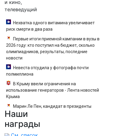
и кино,
телеведущий
Нехватка одного витамина увеличивает
риск смерти в два раза
Первые итоги приемной кампании в вузы в
2026 году: кто поступил на бюджет, сколько
олимпиадников, результаты, последние
новости
Невеста отсудила у фотографа почти
полмиллиона
В Крыму ввели ограничения на
использование генераторов - Лента новостей
Крыма
Марин Ле Пен, кандидат в президенты
Наши
Франции: биография, личная жизнь, как
относится к России и Украине, прогноз на
награды
выборы президента Франции 2027, последние
новости
См. список