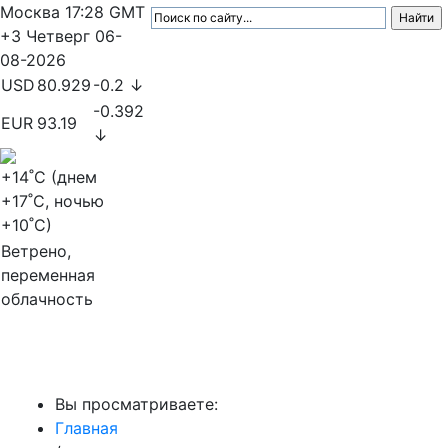
Москва
17:28
GMT
+3
Четверг
06-
08-2026
USD
80.929
-0.2 ↓
-0.392
EUR
93.19
↓
+14
˚C (днем
+17
˚C, ночью
+10
˚C)
Ветрено,
переменная
облачность
МедиаПрофи
Вы просматриваете:
Главная