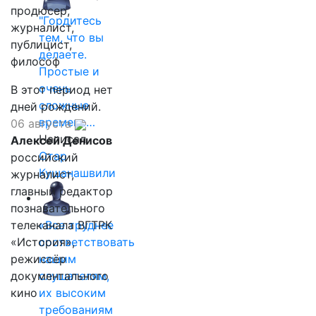
продюсер,
"Гордитесь
журналист,
тем, что вы
публицист,
делаете.
философ
Простые и
очень
В этот период нет
сложные
дней рождений.
времена…
06 августа
Написал
Алексей Денисов
Отар
российский
Кушанашвили
журналист,
главный редактор
познавательного
телеканала ВГТРК
«Все труднее
«История»,
соответствовать
режиссёр
нашим
документального
слушателям,
кино
их высоким
требованиям