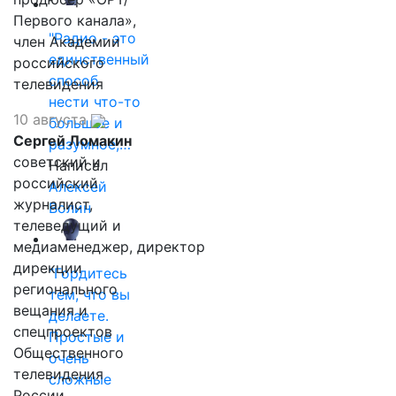
Первого канала»,
"Радио - это
член Академии
единственный
российского
способ
телевидения
нести что-то
10 августа
большое и
Сергей Ломакин
разумное,…
советский и
Написал
российский
Алексей
журналист,
Волин
телеведущий и
медиаменеджер, директор
дирекции
"Гордитесь
регионального
тем, что вы
вещания и
делаете.
спецпроектов
Простые и
Общественного
очень
телевидения
сложные
России