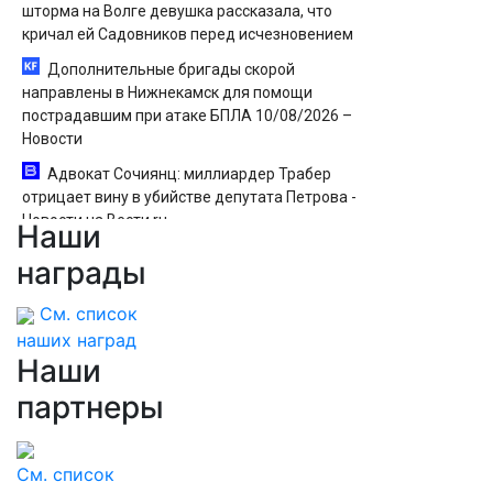
шторма на Волге девушка рассказала, что
кричал ей Садовников перед исчезновением
Дополнительные бригады скорой
направлены в Нижнекамск для помощи
пострадавшим при атаке БПЛА 10/08/2026 –
Новости
Адвокат Сочиянц: миллиардер Трабер
отрицает вину в убийстве депутата Петрова -
Новости на Вести.ru
Наши
Депздрав Москвы рассказал о
награды
«конкуренте борщевика» в России
См. список
наших наград
Наши
партнеры
См. список