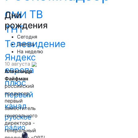
ТВ
СМИ
Дни
рождения
ТНТ
Сегодня
Телевидение
Завтра
На неделю
Яндекс
10 августа
европа
Александр
Файфман
плюс
российский
первый
продюсер,
первый
канал
заместитель
генерального
русское
директора -
радио
генеральный
продюсер «ОРТ/