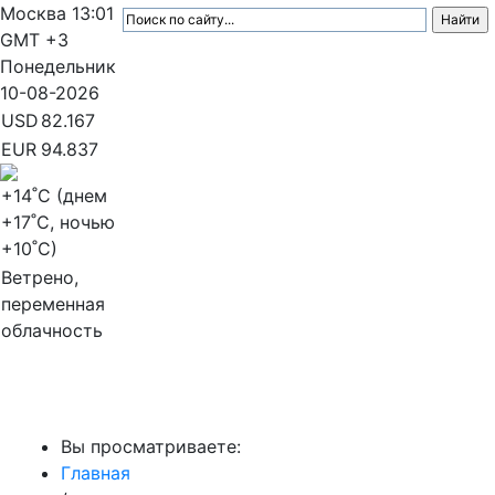
Москва
13:01
GMT +3
Понедельник
10-08-2026
USD
82.167
EUR
94.837
+14
˚C (днем
+17
˚C, ночью
+10
˚C)
Ветрено,
переменная
облачность
МедиаПрофи
Вы просматриваете:
Главная