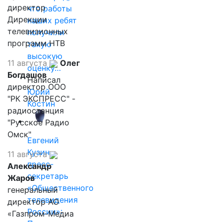
директор
что работы
Дирекции
наших ребят
телевизионных
получили
программ НТВ
такую
высокую
11 августа
Олег
оценку…
Богдашов
Написал
директор ООО
Юрий
"РК ЭКСПРЕСС" -
Костин
радиостанция
"Русское Радио
Омск"
Евгений
Кузин,
11 августа
пресс-
Александр
секретарь
Жаров
«Общественного
генеральный
телевидения
директор АО
России»:
«Газпром-Медиа