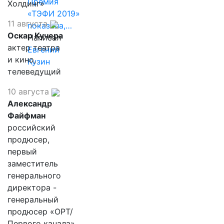
Премия
Холдинг»
«ТЭФИ 2019»
11 августа
показала,…
Оскар Кучера
Написал
актер театра
Евгений
и кино,
Кузин
телеведущий
10 августа
Александр
Файфман
российский
продюсер,
первый
заместитель
генерального
директора -
генеральный
продюсер «ОРТ/
Первого канала»,