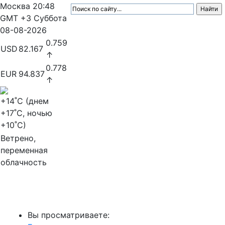
Москва
20:48
GMT +3
Суббота
08-08-2026
0.759
USD
82.167
↑
0.778
EUR
94.837
↑
+14
˚C (днем
+17
˚C, ночью
+10
˚C)
Ветрено,
переменная
облачность
МедиаПрофи
Вы просматриваете: