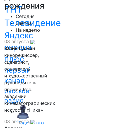
рождения
ТНТ
Сегодня
Телевидение
Завтра
На неделю
Яндекс
08 августа
европа
Юлий Гусман
кинорежиссер,
плюс
сценарист,
первый
основатель
и художественный
канал
руководитель
премии Рос.
русское
академии
радио
кинематографических
искусств «Ника»
08 августа
"Радио - это