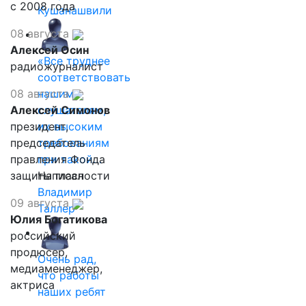
с 2008 года
Кушанашвили
08 августа
Алексей Осин
«Все труднее
радиожурналист
соответствовать
08 августа
нашим
Алексей Симонов
слушателям,
президент,
их высоким
председатель
требованиям
правления Фонда
при такой…
защиты гласности
Написал
Владимир
09 августа
Таллер
Юлия Богатикова
российский
продюсер,
Очень рад,
медиаменеджер,
что работы
актриса
наших ребят