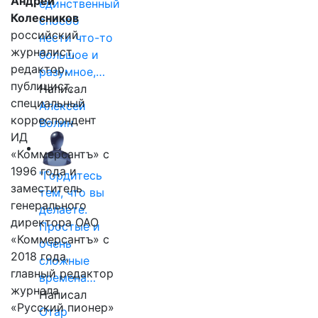
Андрей
единственный
Колесников
способ
российский
нести что-то
журналист,
большое и
редактор,
разумное,…
публицист,
Написал
специальный
Алексей
корреспондент
Волин
ИД
«Коммерсантъ» с
1996 года и
"Гордитесь
заместитель
тем, что вы
генерального
делаете.
директора ОАО
Простые и
«Коммерсантъ» с
очень
2018 года,
сложные
главный редактор
времена…
журнала
Написал
«Русский пионер»
Отар