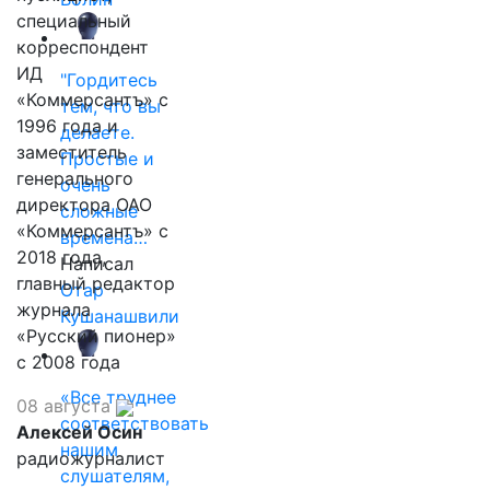
специальный
корреспондент
ИД
"Гордитесь
«Коммерсантъ» с
тем, что вы
1996 года и
делаете.
заместитель
Простые и
генерального
очень
директора ОАО
сложные
«Коммерсантъ» с
времена…
2018 года,
Написал
главный редактор
Отар
журнала
Кушанашвили
«Русский пионер»
с 2008 года
«Все труднее
08 августа
соответствовать
Алексей Осин
нашим
радиожурналист
слушателям,