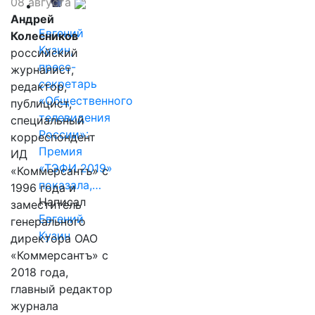
08 августа
Андрей
Евгений
Колесников
Кузин,
российский
пресс-
журналист,
секретарь
редактор,
«Общественного
публицист,
телевидения
специальный
России»:
корреспондент
Премия
ИД
«ТЭФИ 2019»
«Коммерсантъ» с
показала,…
1996 года и
Написал
заместитель
Евгений
генерального
Кузин
директора ОАО
«Коммерсантъ» с
2018 года,
главный редактор
журнала