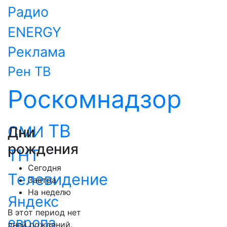
Радио
ENERGY
Реклама
Рен ТВ
Роскомнадзор
ТВ
СМИ
Дни
рождения
ТНТ
Сегодня
Телевидение
Завтра
На неделю
Яндекс
В этот период нет
европа
дней рождений.