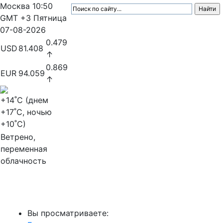
Москва
10:50
GMT +3
Пятница
07-08-2026
0.479
USD
81.408
↑
0.869
EUR
94.059
↑
+14
˚C (днем
+17
˚C, ночью
+10
˚C)
Ветрено,
переменная
облачность
МедиаПрофи
Вы просматриваете: