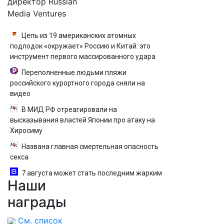
директор Russian
Media Ventures
Цепь из 19 американских атомных
подлодок «окружает» Россию и Китай: это
инструмент первого массированного удара
Переполненные людьми пляжи
российского курортного города сняли на
видео
В МИД РФ отреагировали на
высказывания властей Японии про атаку на
Хиросиму
Названа главная смертельная опасность
секса
7 августа может стать последним жарким
Наши
днем этого лета в Москве - Новости на
Вести.ru
награды
См. список