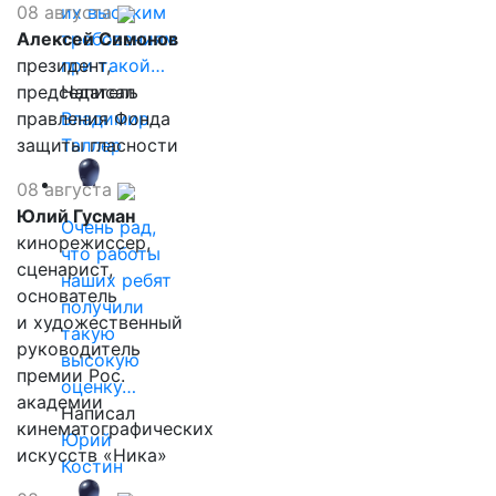
08 августа
их высоким
Алексей Симонов
требованиям
президент,
при такой…
председатель
Написал
правления Фонда
Владимир
защиты гласности
Таллер
08 августа
Юлий Гусман
Очень рад,
кинорежиссер,
что работы
сценарист,
наших ребят
основатель
получили
и художественный
такую
руководитель
высокую
премии Рос.
оценку…
академии
Написал
кинематографических
Юрий
искусств «Ника»
Костин