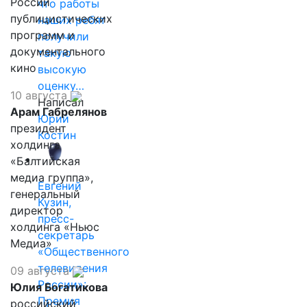
России
что работы
публицистических
наших ребят
программ и
получили
документального
такую
кино
высокую
оценку…
10 августа
Написал
Арам Габрелянов
Юрий
президент
Костин
холдинга
«Балтийская
медиа группа»,
Евгений
генеральный
Кузин,
директор
пресс-
холдинга «Ньюс
секретарь
Медиа»
«Общественного
телевидения
09 августа
России»:
Юлия Богатикова
Премия
российский