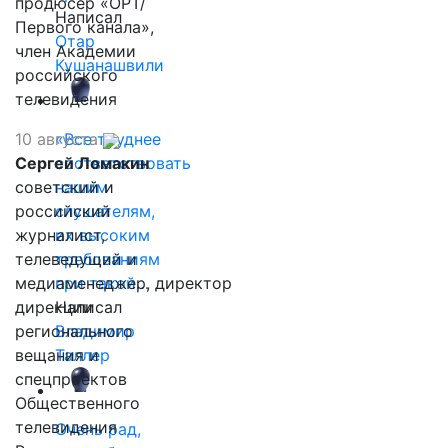
продюсер «ОРТ/
Написал
Первого канала»,
Отар
член Академии
Кушанашвили
российского
телевидения
10 августа
«Все труднее
Сергей Ломакин
соответствовать
советский и
нашим
российский
слушателям,
журналист,
их высоким
телеведущий и
требованиям
медиаменеджер, директор
при такой…
дирекции
Написал
регионального
Владимир
вещания и
Таллер
спецпроектов
Общественного
телевидения
Очень рад,