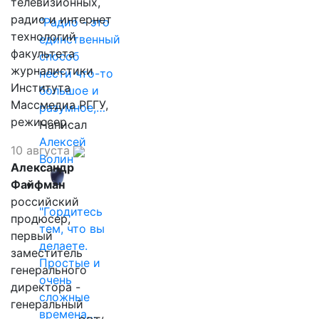
телевизионных,
радио и интернет
"Радио - это
технологий
единственный
факультета
способ
журналистики
нести что-то
Института
большое и
Массмедиа РГГУ,
разумное,…
режиссер.
Написал
Алексей
10 августа
Волин
Александр
Файфман
российский
"Гордитесь
продюсер,
тем, что вы
первый
делаете.
заместитель
Простые и
генерального
очень
директора -
сложные
генеральный
времена…