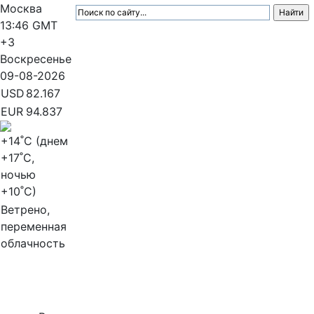
Москва
13:46
GMT
+3
Воскресенье
09-08-2026
USD
82.167
EUR
94.837
+14
˚C (днем
+17
˚C,
ночью
+10
˚C)
Ветрено,
переменная
облачность
МедиаПрофи