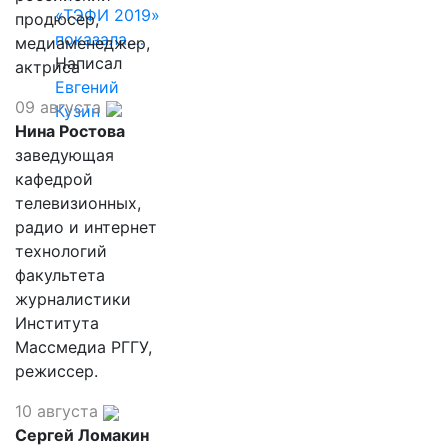
«ТЭФИ 2019»
продюсер,
показала,…
медиаменеджер,
Написал
актриса
Евгений
09 августа
Кузин
Нина Ростова
заведующая
кафедрой
телевизионных,
радио и интернет
технологий
факультета
журналистики
Института
Массмедиа РГГУ,
режиссер.
10 августа
Сергей Ломакин