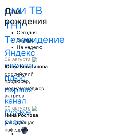
ТВ
СМИ
Дни
рождения
ТНТ
Сегодня
Телевидение
Завтра
На неделю
Яндекс
09 августа
европа
Юлия Богатикова
российский
плюс
продюсер,
первый
медиаменеджер,
актриса
канал
09 августа
русское
Нина Ростова
радио
заведующая
кафедрой