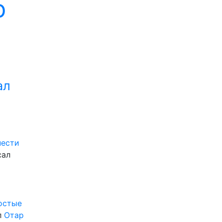
р
ал
нести
сал
ростые
л
Отар