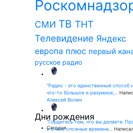
Роскомнадзо
ТВ
ТНТ
СМИ
Телевидение
Яндекс
европа плюс
первый кан
русское радио
"Радио - это единственный способ 
что-то большое и разумное,…
Напи
Алексей Волин
Дни
рождения
"Гордитесь тем, что вы делаете. П
Сегодня
и очень сложные времена…
Написа