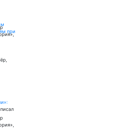
им
ор
ям при
ория»,
ёр,
и»:
писал
ор
ория»,