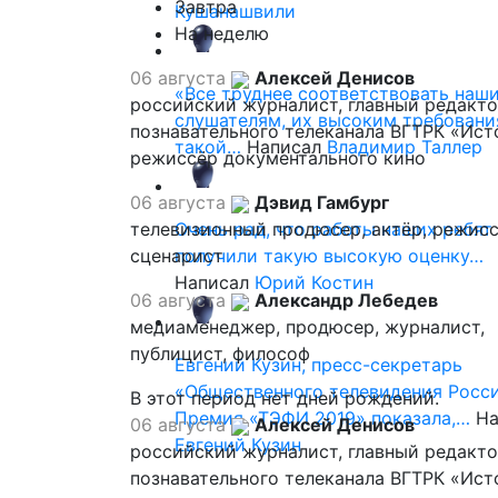
Завтра
Кушанашвили
На неделю
06 августа
Алексей Денисов
«Все труднее соответствовать наш
российский журналист, главный редакт
слушателям, их высоким требовани
познавательного телеканала ВГТРК «Ист
такой…
Написал
Владимир Таллер
режиссёр документального кино
06 августа
Дэвид Гамбург
телевизионный продюсер, актёр, режисс
Очень рад, что работы наших ребят
сценарист
получили такую высокую оценку…
Написал
Юрий Костин
06 августа
Александр Лебедев
медиаменеджер, продюсер, журналист,
публицист, философ
Евгений Кузин, пресс-секретарь
«Общественного телевидения Росси
В этот период нет дней рождений.
Премия «ТЭФИ 2019» показала,…
На
06 августа
Алексей Денисов
Евгений Кузин
российский журналист, главный редакт
познавательного телеканала ВГТРК «Ист