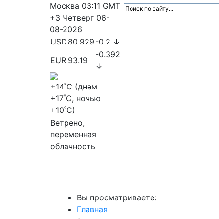
Москва
03:11
GMT
+3
Четверг
06-
08-2026
USD
80.929
-0.2 ↓
-0.392
EUR
93.19
↓
+14
˚C (днем
+17
˚C, ночью
+10
˚C)
Ветрено,
переменная
облачность
МедиаПрофи
Главное
Медиарыно
Вы просматриваете:
Главная