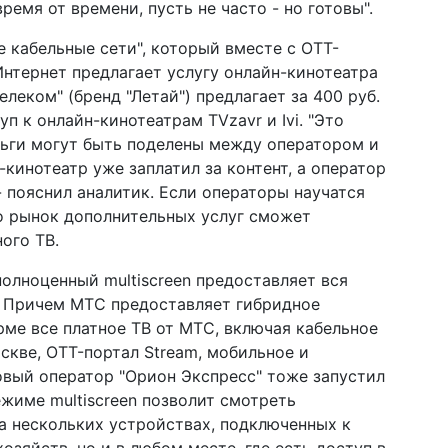
время от времени, пусть не часто - но готовы".
 кабельные сети", который вместе с ОТТ-
Интернет предлагает услугу онлайн-кинотеатра
елеком" (бренд "Летай") предлагает за 400 руб.
уп к онлайн-кинотеатрам TVzavr и Ivi. "Это
еньги могут быть поделены между оператором и
-кинотеатр уже заплатил за контент, а оператор
 - пояснил аналитик. Если операторы научатся
о рынок дополнительных услуг сможет
ого ТВ.
полноценный multiscreen предоставляет вся
". Причем МТС предоставляет гибридное
ме все платное ТВ от МТС, включая кабельное
скве, OTT-портал Stream, мобильное и
ковый оператор "Орион Экспресс" тоже запустил
ежиме multiscreen позволит смотреть
а нескольких устройствах, подключенных к