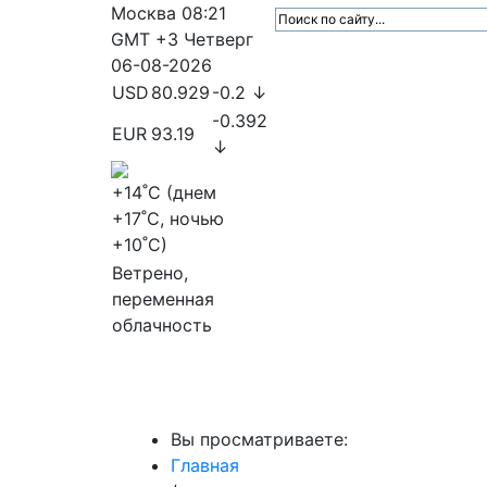
Москва
08:21
GMT +3
Четверг
06-08-2026
USD
80.929
-0.2 ↓
-0.392
EUR
93.19
↓
+14
˚C (днем
+17
˚C, ночью
+10
˚C)
Ветрено,
переменная
облачность
МедиаПрофи
Главное
Медиарыно
Вы просматриваете:
Главная