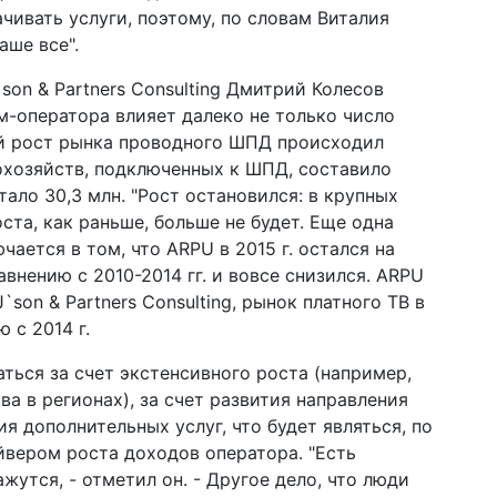
чивать услуги, поэтому, по словам Виталия
аше все".
son & Partners Consulting Дмитрий Колесов
м-оператора влияет далеко не только число
ый рост рынка проводного ШПД происходил
мохозяйств, подключенных к ШПД, составило
стало 30,3 млн. "Рост остановился: в крупных
ста, как раньше, больше не будет. Еще одна
ается в том, что ARPU в 2015 г. остался на
сравнению с 2010-2014 гг. и вовсе снизился. ARPU
J`son & Partners Consulting, рынок платного ТВ в
ю с 2014 г.
ться за счет экстенсивного роста (например,
а в регионах), за счет развития направления
ания дополнительных услуг, что будет являться, по
вером роста доходов оператора. "Есть
жутся, - отметил он. - Другое дело, что люди