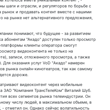
ы хотелось иметь уникальный контент", -
ны шаги и отрасли, и регуляторов по борьбе с
а рынок и продавать контент вместе с нашими
то на рынке нет альтернативного предложения,
пании понимают, что будущее - за развитием
ка абонентам "Акадо" доступен только просмотр
Т-платформы клиенты оператора смогут
росмотр видеоконтента не только на
ете), записи, отложенного просмотра, а также
). Для оказания услуг VoD "Акадо" намерен
ков рынка онлайн-кинотеатров, так как самому
йдется дороже.
матривают видеоконтент через мобильные
та ЗАО "Компания ТрансТелеКом" Виталий Шуб.
ития всех сегментов рынка телеиндустрии. Он
ному числу людей, в максимальном объеме, в
 - отметил он. Однако сейчас волатильность