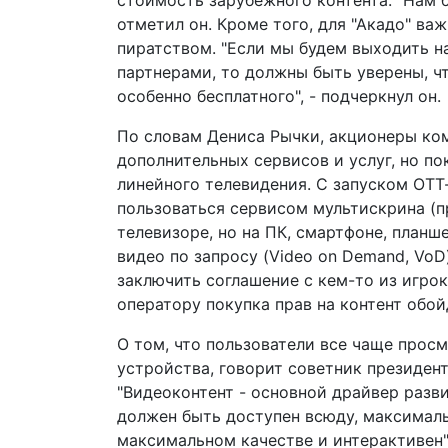
стоимость зарубежного контента. "Нам б
отметил он. Кроме того, для "Акадо" важ
пиратством. "Если мы будем выходить н
партнерами, то должны быть уверены, ч
особенно бесплатного", - подчеркнул он.
По словам Дениса Рычки, акционеры ком
дополнительных сервисов и услуг, но по
линейного телевидения. С запуском ОТ
пользоваться сервисом мультискрина (п
телевизоре, но на ПК, смартфоне, планш
видео по запросу (Video on Demand, VoD
заключить соглашение с кем-то из игро
оператору покупка прав на контент обо
О том, что пользователи все чаще прос
устройства, говорит советник президен
"Видеоконтент - основной драйвер разв
должен быть доступен всюду, максималь
максимальном качестве и интерактивен",