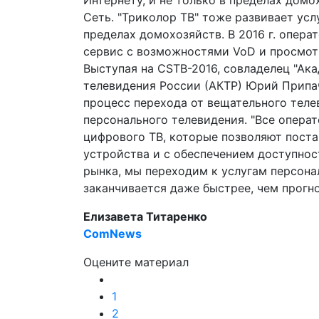
Интернету, и не только в пределах домох
Сеть. "Триколор ТВ" тоже развивает услу
пределах домохозяйств. В 2016 г. опера
сервис с возможностями VoD и просмот
Выступая на CSTB-2016, совладелец "Ак
телевидения России (АКТР) Юрий Припа
процесс перехода от вещательного теле
персонального телевидения. "Все опера
цифрового ТВ, которые позволяют поста
устройства и с обеспечением доступнос
рынка, мы переходим к услугам персона
заканчивается даже быстрее, чем прогно
Елизавета Титаренко
ComNews
Оцените материал
1
2