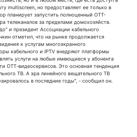
озяйств, но и в любом месте, где есть доступ в
гу multiscreen, но предоставляет ее только в
тор планирует запустить полноценный ОТТ-
ра телеканалов за пределами домохозяйств.
адо" и президент Ассоциации кабельного
чкин отметил, что на рынке продолжается
видения к услугам многоэкранного
торы кабельного и IPTV внедряют платформы
влять услуги на любые имеющиеся у абонента
ти ОТТ-видеосервисов. Это основная тенденция
льного ТВ. А эра линейного вещательного ТВ
зировалось в последние годы", - сообщил он.