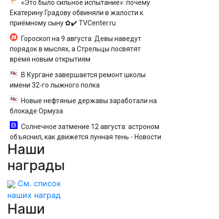
«Это было сильное испытание»: почему
Екатерину Градову обвиняли в жалости к
приёмному сыну ✿✔️ TVCenter.ru
Гороскоп на 9 августа: Девы наведут
порядок в мыслях, а Стрельцы посвятят
время новым открытиям
В Кургане завершается ремонт школы
имени 32-го лыжного полка
Новые нефтяные державы заработали на
блокаде Ормуза
Солнечное затмение 12 августа: астроном
объяснил, как движется лунная тень - Новости
Наши
на Вести.ru
награды
См. список
наших наград
Наши