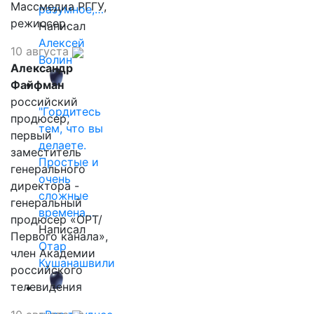
Массмедиа РГГУ,
разумное,…
режиссер.
Написал
Алексей
10 августа
Волин
Александр
Файфман
российский
"Гордитесь
продюсер,
тем, что вы
первый
делаете.
заместитель
Простые и
генерального
очень
директора -
сложные
генеральный
времена…
продюсер «ОРТ/
Написал
Первого канала»,
Отар
член Академии
Кушанашвили
российского
телевидения