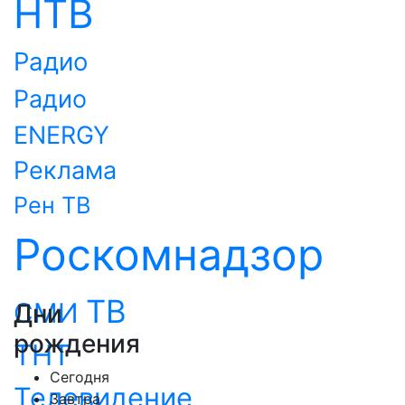
НТВ
Радио
Радио
ENERGY
Реклама
Рен ТВ
Роскомнадзор
ТВ
СМИ
Дни
рождения
ТНТ
Сегодня
Телевидение
Завтра