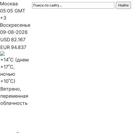
Москва
05:05
GMT
+3
Воскресенье
09-08-2026
USD
82.167
EUR
94.837
+14
˚C (днем
+17
˚C,
ночью
+10
˚C)
Ветрено,
переменная
облачность
МедиаПрофи