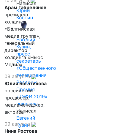
10 августа
Написал
Арам Габрелянов
Юрий
президент
Костин
холдинга
«Балтийская
медиа группа»,
Евгений
генеральный
Кузин,
директор
пресс-
холдинга «Ньюс
секретарь
Медиа»
«Общественного
телевидения
09 августа
России»:
Юлия Богатикова
Премия
российский
«ТЭФИ 2019»
продюсер,
показала,…
медиаменеджер,
Написал
актриса
Евгений
09 августа
Кузин
Нина Ростова