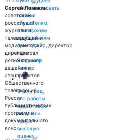
10 августа
«Все труднее
Сергей Ломакин
соответствовать
советский и
нашим
российский
слушателям,
журналист,
их высоким
телеведущий и
требованиям
медиаменеджер, директор
при такой…
дирекции
Написал
регионального
Владимир
вещания и
Таллер
спецпроектов
Общественного
телевидения
Очень рад,
России
что работы
публицистических
наших ребят
программ и
получили
документального
такую
кино
высокую
оценку…