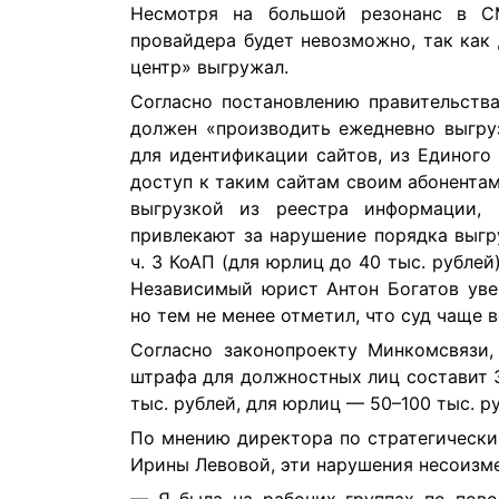
Несмотря на большой резонанс в СМ
провайдера будет невозможно, так как
центр» выгружал.
Согласно постановлению правительств
должен «производить ежедневно выгру
для идентификации сайтов, из Единого
доступ к таким сайтам своим абонентам
выгрузкой из реестра информации, 
привлекают за нарушение порядка выгруз
ч. 3 КоАП (для юрлиц до 40 тыс. рублей
Независимый юрист Антон Богатов увер
но тем не менее отметил, что суд чаще 
Согласно законопроекту Минкомсвязи
штрафа для должностных лиц составит 3
тыс. рублей, для юрлиц — 50–100 тыс. р
По мнению директора по стратегически
Ирины Левовой, эти нарушения несоизм
— Я была на рабочих группах по пово