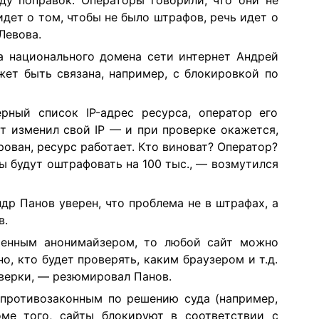
идет о том, чтобы не было штрафов, речь идет о
Левова.
а национального домена сети интернет Андрей
жет быть связана, например, с блокировкой по
рный список IP-адрес ресурса, оператор его
т изменил свой IP — и при проверке окажется,
ирован, ресурс работает. Кто виноват? Оператор?
ны будут оштрафовать на 100 тыс., — возмутился
р Панов уверен, что проблема не в штрафах, а
в.
ченным анонимайзером, то любой сайт можно
, кто будет проверять, каким браузером и т.д.
верки, — резюмировал Панов.
 противозаконным по решению суда (например,
оме того, сайты блокируют в соответствии с