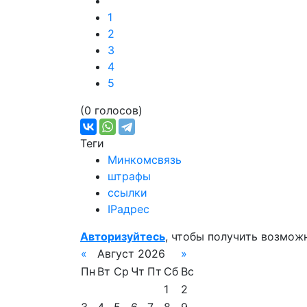
1
2
3
4
5
(0 голосов)
Теги
Минкомсвязь
штрафы
ссылки
IPадрес
Авторизуйтесь
, чтобы получить возмож
«
Август 2026
»
Пн
Вт
Ср
Чт
Пт
Сб
Вс
1
2
3
4
5
6
7
8
9