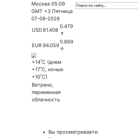
Москва
05:09
GMT +3
Пятница
07-08-2026
0.479
USD
81.408
↑
0.869
EUR
94.059
↑
+14
˚C (днем
+17
˚C, ночью
+10
˚C)
Ветрено,
переменная
облачность
МедиаПрофи
Главное
Медиарыно
Вы просматриваете: