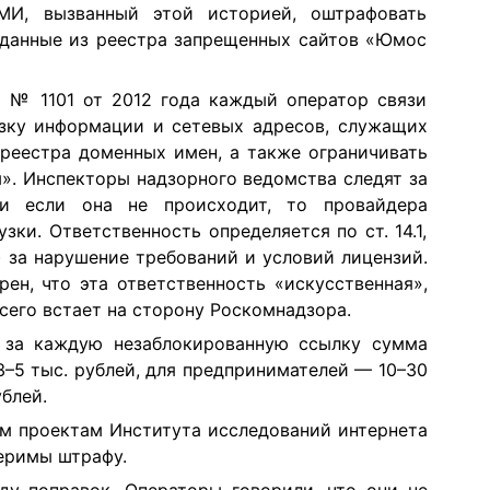
И, вызванный этой историей, оштрафовать
 данные из реестра запрещенных сайтов «Юмос
а № 1101 от 2012 года каждый оператор связи
зку информации и сетевых адресов, служащих
 реестра доменных имен, а также ограничивать
». Инспекторы надзорного ведомства следят за
и если она не происходит, то провайдера
ки. Ответственность определяется по ст. 14.1,
) за нарушение требований и условий лицензий.
ен, что эта ответственность «искусственная»,
всего встает на сторону Роскомнадзора.
, за каждую незаблокированную ссылку сумма
–5 тыс. рублей, для предпринимателей — 10–30
ублей.
м проектам Института исследований интернета
еримы штрафу.
ду поправок. Операторы говорили, что они не