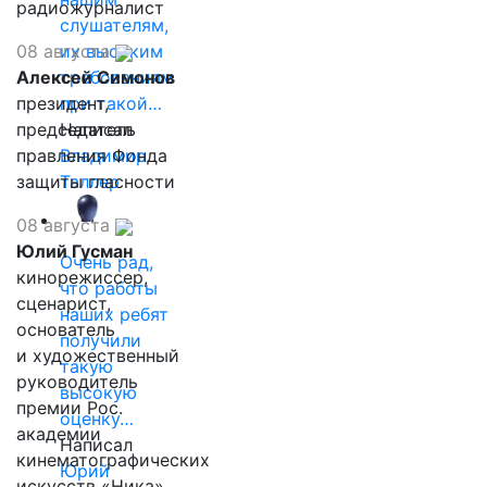
радиожурналист
слушателям,
08 августа
их высоким
Алексей Симонов
требованиям
президент,
при такой…
председатель
Написал
правления Фонда
Владимир
защиты гласности
Таллер
08 августа
Юлий Гусман
Очень рад,
кинорежиссер,
что работы
сценарист,
наших ребят
основатель
получили
и художественный
такую
руководитель
высокую
премии Рос.
оценку…
академии
Написал
кинематографических
Юрий
искусств «Ника»