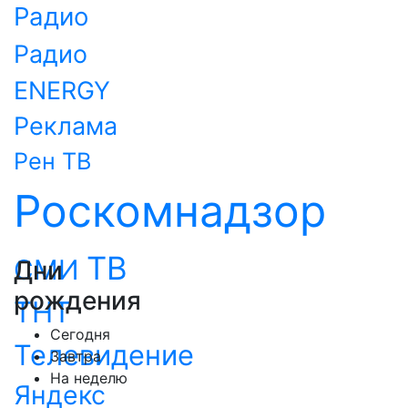
Радио
Радио
ENERGY
Реклама
Рен ТВ
Роскомнадзор
ТВ
СМИ
Дни
рождения
ТНТ
Сегодня
Телевидение
Завтра
На неделю
Яндекс