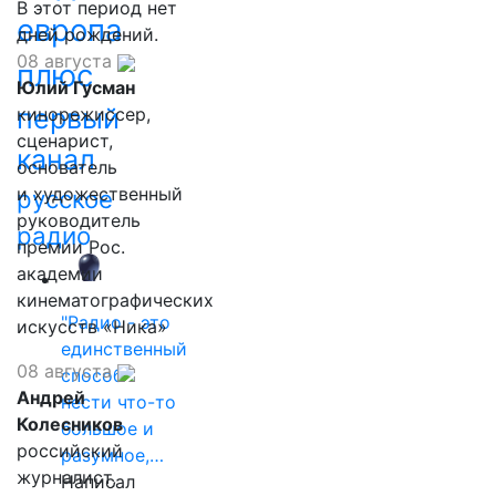
В этот период нет
европа
дней рождений.
08 августа
плюс
Юлий Гусман
первый
кинорежиссер,
сценарист,
канал
основатель
и художественный
русское
руководитель
радио
премии Рос.
академии
кинематографических
"Радио - это
искусств «Ника»
единственный
08 августа
способ
Андрей
нести что-то
Колесников
большое и
российский
разумное,…
журналист,
Написал