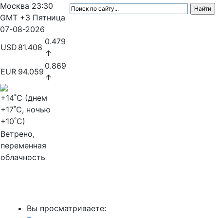
Москва
23:30
GMT +3
Пятница
07-08-2026
0.479
USD
81.408
↑
0.869
EUR
94.059
↑
+14
˚C (днем
+17
˚C, ночью
+10
˚C)
Ветрено,
переменная
облачность
МедиаПрофи
Вы просматриваете: