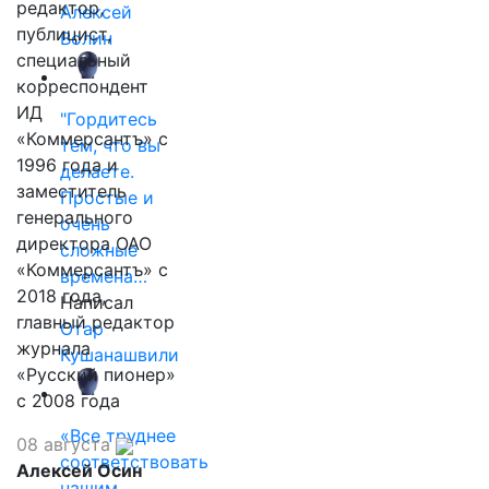
редактор,
Алексей
публицист,
Волин
специальный
корреспондент
ИД
"Гордитесь
«Коммерсантъ» с
тем, что вы
1996 года и
делаете.
заместитель
Простые и
генерального
очень
директора ОАО
сложные
«Коммерсантъ» с
времена…
2018 года,
Написал
главный редактор
Отар
журнала
Кушанашвили
«Русский пионер»
с 2008 года
«Все труднее
08 августа
соответствовать
Алексей Осин
нашим