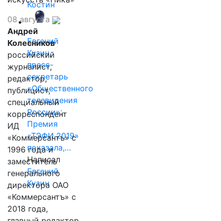
Костин
08 августа
Андрей
Евгений
Колесников
Кузин,
российский
пресс-
журналист,
секретарь
редактор,
«Общественного
публицист,
телевидения
специальный
России»:
корреспондент
Премия
ИД
«ТЭФИ 2019»
«Коммерсантъ» с
показала,…
1996 года и
Написал
заместитель
Евгений
генерального
Кузин
директора ОАО
«Коммерсантъ» с
2018 года,
главный редактор