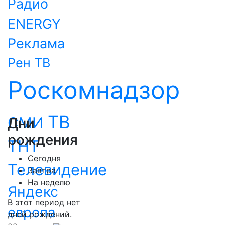
Радио
ENERGY
Реклама
Рен ТВ
Роскомнадзор
ТВ
СМИ
Дни
рождения
ТНТ
Сегодня
Телевидение
Завтра
На неделю
Яндекс
В этот период нет
европа
дней рождений.