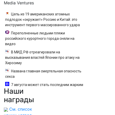
Media Ventures
Цепь из 19 американских атомных
подлодок «окружает» Россию и Китай: это
инструмент первого массированного удара
Переполненные людьми пляжи
российского курортного города сняли на
видео
В МИД РФ отреагировали на
высказывания властей Японии про атаку на
Хиросиму
Названа главная смертельная опасность
секса
7 августа может стать последним жарким
Наши
днем этого лета в Москве - Новости на
Вести.ru
награды
См. список