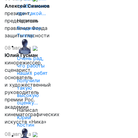
Алексей Симонов
требованиям
президент,
при такой…
председатель
Написал
правления Фонда
Владимир
защиты гласности
Таллер
08 августа
Юлий Гусман
Очень рад,
кинорежиссер,
что работы
сценарист,
наших ребят
основатель
получили
и художественный
такую
руководитель
высокую
премии Рос.
оценку…
академии
Написал
кинематографических
Юрий
искусств «Ника»
Костин
08 августа