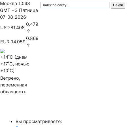
Москва
10:48
GMT +3
Пятница
07-08-2026
0.479
USD
81.408
↑
0.869
EUR
94.059
↑
+14
˚C (днем
+17
˚C, ночью
+10
˚C)
Ветрено,
переменная
облачность
МедиаПрофи
Вы просматриваете: