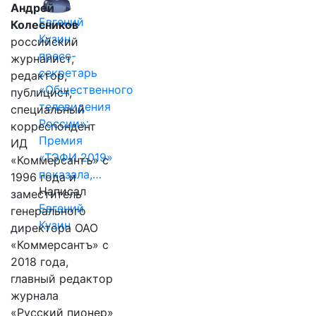
Андрей
Евгений
Колесников
Кузин,
российский
пресс-
журналист,
секретарь
редактор,
«Общественного
публицист,
телевидения
специальный
России»:
корреспондент
Премия
ИД
«ТЭФИ 2019»
«Коммерсантъ» с
показала,…
1996 года и
Написал
заместитель
Евгений
генерального
Кузин
директора ОАО
«Коммерсантъ» с
2018 года,
главный редактор
журнала
«Русский пионер»