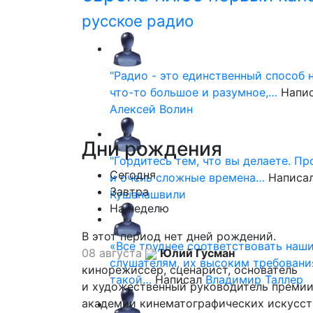
русское радио
"Радио - это единственный способ 
что-то большое и разумное,…
Напи
Алексей Волин
Дни
рождения
"Гордитесь тем, что вы делаете. П
Сегодня
и очень сложные времена…
Написа
Завтра
Кушанашвили
На неделю
В этот период нет дней рождений.
«Все труднее соответствовать наш
08 августа
Юлий Гусман
слушателям, их высоким требовани
кинорежиссер, сценарист, основатель
такой…
Написал
Владимир Таллер
и художественный руководитель премии
академии кинематографических искусст