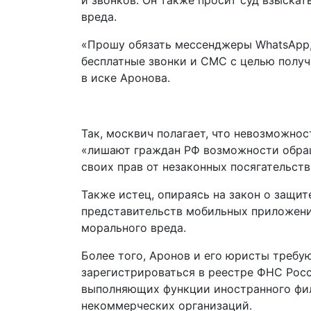
и звонков. Он также просит суд взыскат
вреда.
«Прошу обязать мессенджеры WhatsАpp, V
бесплатные звонки и СМС с целью получ
в иске Аронова.
Так, москвич полагает, что невозможно
«лишают граждан РФ возможности обращ
своих прав от незаконных посягательст
Также истец, опираясь на закон о защит
представительств мобильных приложений
морального вреда.
Более того, Аронов и его юристы требую
зарегистрироваться в реестре ФНС Росс
выполняющих функции иностранного фили
некоммерческих организаций.