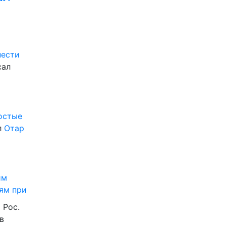
нести
сал
ростые
л
Отар
им
ям при
 Рос.
в