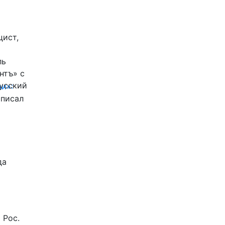
цист,
ль
нтъ» с
Русский
и»:
писал
да
 Рос.