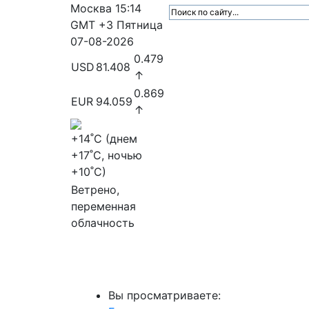
Москва
15:14
GMT +3
Пятница
07-08-2026
0.479
USD
81.408
↑
0.869
EUR
94.059
↑
+14
˚C (днем
+17
˚C, ночью
+10
˚C)
Ветрено,
переменная
облачность
МедиаПрофи
Главное
Медиарыно
Вы просматриваете: