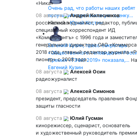
«Ника»
Очень рад, что работы наших ребят
08 августа
получили такую высокую оценку…
Андрей Колесников
российский журналист, редактор, публи
Написал
Юрий Костин
специальный корреспондент ИД
«Коммерсантъ» с 1996 года и заместите
генерального директора ОАО «Коммерса
Евгений Кузин, пресс-секретарь
2018 года, главный редактор журнала «
«Общественного телевидения Росси
пионер» с 2008 года
Премия «ТЭФИ 2019» показала,…
На
Евгений Кузин
08 августа
Алексей Осин
радиожурналист
08 августа
Алексей Симонов
президент, председатель правления Фон
защиты гласности
08 августа
Юлий Гусман
кинорежиссер, сценарист, основатель
и художественный руководитель премии