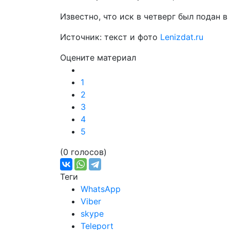
Известно, что иск в четверг был подан 
Источник: текст и фото
Lenizdat.ru
Оцените материал
1
2
3
4
5
(0 голосов)
Теги
WhatsApp
Viber
skype
Teleport