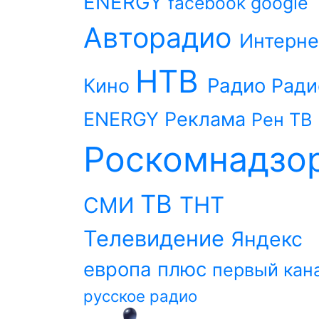
ENERGY
facebook
google
Авторадио
Интерне
НТВ
Радио
Кино
Ради
ENERGY
Реклама
Рен ТВ
Роскомнадзо
ТВ
ТНТ
СМИ
Телевидение
Яндекс
европа плюс
первый кан
русское радио