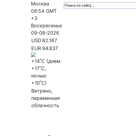
Москва
09:54
GMT
+3
Воскресенье
09-08-2026
USD
82.167
EUR
94.837
+14
˚C (днем
+17
˚C,
ночью
+10
˚C)
Ветрено,
переменная
облачность
МедиаПрофи
Главное
Медиарыно