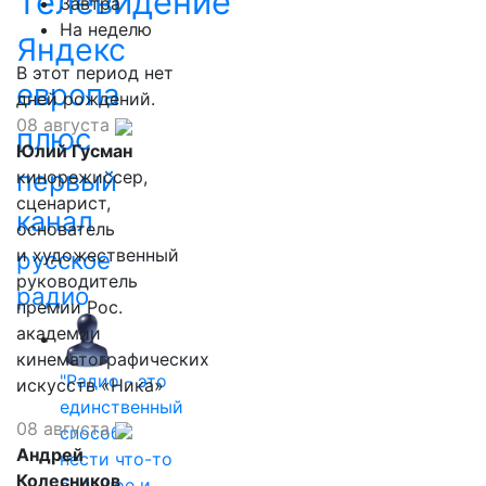
Телевидение
Завтра
На неделю
Яндекс
В этот период нет
европа
дней рождений.
08 августа
плюс
Юлий Гусман
первый
кинорежиссер,
сценарист,
канал
основатель
и художественный
русское
руководитель
радио
премии Рос.
академии
кинематографических
"Радио - это
искусств «Ника»
единственный
08 августа
способ
Андрей
нести что-то
Колесников
большое и