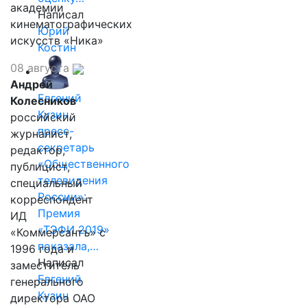
академии
Написал
кинематографических
Юрий
искусств «Ника»
Костин
08 августа
Андрей
Евгений
Колесников
Кузин,
российский
пресс-
журналист,
секретарь
редактор,
«Общественного
публицист,
телевидения
специальный
России»:
корреспондент
Премия
ИД
«ТЭФИ 2019»
«Коммерсантъ» с
показала,…
1996 года и
Написал
заместитель
Евгений
генерального
Кузин
директора ОАО