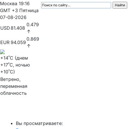
Москва
19:16
GMT +3
Пятница
07-08-2026
0.479
USD
81.408
↑
0.869
EUR
94.059
↑
+14
˚C (днем
+17
˚C, ночью
+10
˚C)
Ветрено,
переменная
облачность
МедиаПрофи
Вы просматриваете: