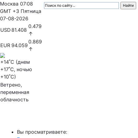
Москва
07:08
GMT +3
Пятница
07-08-2026
0.479
USD
81.408
↑
0.869
EUR
94.059
↑
+14
˚C (днем
+17
˚C, ночью
+10
˚C)
Ветрено,
переменная
облачность
МедиаПрофи
Вы просматриваете: