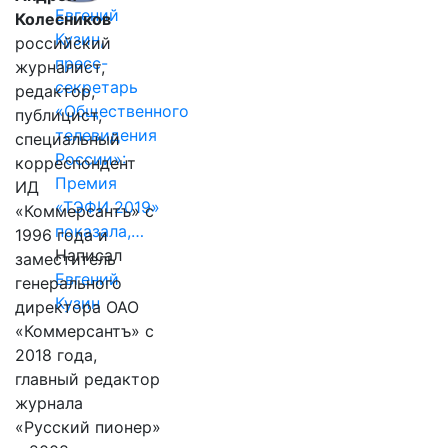
Евгений
Колесников
Кузин,
российский
пресс-
журналист,
секретарь
редактор,
«Общественного
публицист,
телевидения
специальный
России»:
корреспондент
Премия
ИД
«ТЭФИ 2019»
«Коммерсантъ» с
показала,…
1996 года и
Написал
заместитель
Евгений
генерального
Кузин
директора ОАО
«Коммерсантъ» с
2018 года,
главный редактор
журнала
«Русский пионер»