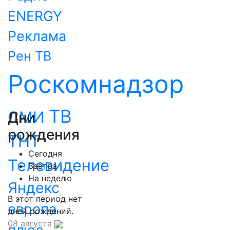
ENERGY
Реклама
Рен ТВ
Роскомнадзор
ТВ
СМИ
Дни
рождения
ТНТ
Сегодня
Телевидение
Завтра
На неделю
Яндекс
В этот период нет
европа
дней рождений.
08 августа