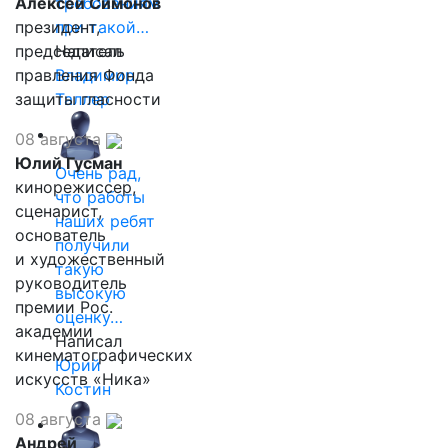
Алексей Симонов
требованиям
президент,
при такой…
председатель
Написал
правления Фонда
Владимир
защиты гласности
Таллер
08 августа
Юлий Гусман
Очень рад,
кинорежиссер,
что работы
сценарист,
наших ребят
основатель
получили
и художественный
такую
руководитель
высокую
премии Рос.
оценку…
академии
Написал
кинематографических
Юрий
искусств «Ника»
Костин
08 августа
Андрей