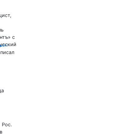
цист,
ль
нтъ» с
Русский
и»:
писал
да
 Рос.
в