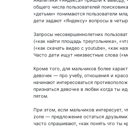
Аналитики «Яндекса» пришли к выводу, 
общего числа пользователей поисковика 
«детьми» понимаются пользователи млад
дети задают «Яндексу» вопросы в четыр
Запросы несовершеннолетних пользовате
(«как найти площадь треугольника», «чт
(«как скачать видео с youtube», «как на
Часто дети ищут неизвестные слова («ме
Кроме того, для мальчиков более харак
девочек — про учебу, отношения и красо
начинают интересоваться противополож
признаться девочке в любви когда ты ид
пятом.
При этом, если мальчиков интересует, чт
zone — предложение остаться друзьями)
часто спрашивают, «как понять что ты 