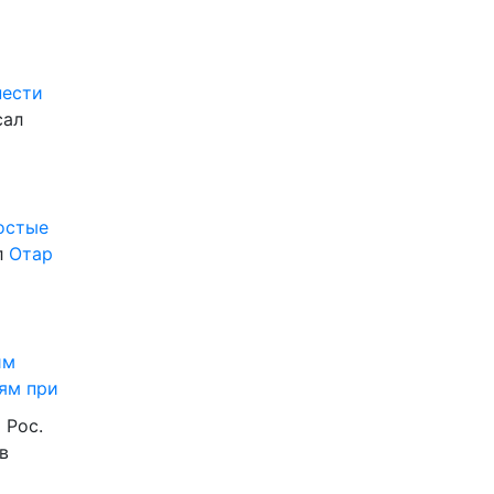
нести
сал
ростые
л
Отар
им
ям при
 Рос.
в