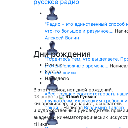
русское радио
"Радио - это единственный способ 
что-то большое и разумное,…
Напи
Алексей Волин
Дни
рождения
"Гордитесь тем, что вы делаете. П
Сегодня
и очень сложные времена…
Написа
Завтра
Кушанашвили
На неделю
В этот период нет дней рождений.
«Все труднее соответствовать наш
08 августа
Юлий Гусман
слушателям, их высоким требовани
кинорежиссер, сценарист, основатель
такой…
Написал
Владимир Таллер
и художественный руководитель премии
академии кинематографических искусст
«Ника»