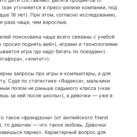
что дети составляют десять процентов от
(как уточняется в пресс-релизе компании, под
ше 18 лет). При этом, согласно исследованию,
е раза чаще, чем взрослые.
лей поисковика чаще всего связаны с учебой
о просил поднять вий»), играми и технологиями
зывается игра где надо бегать по поездам»).
тафора», «эпитет»).
терны запросы про игры и компьютеры, а для
ту. Судя по статистике «Яндекса», мальчики
ным полом не раньше седьмого класса («как
ешь за ней после школы»), а девочки — уже в
о такое «френдзона» (от английского friend
, то девочек — что такое любовь. Девочки
нравишься парню». Характерный вопрос для