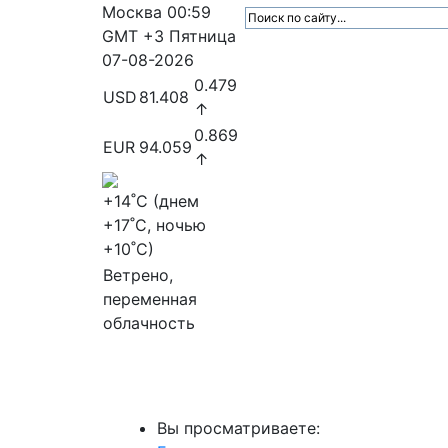
Москва
00:59
GMT +3
Пятница
07-08-2026
0.479
USD
81.408
↑
0.869
EUR
94.059
↑
+14
˚C (днем
+17
˚C, ночью
+10
˚C)
Ветрено,
переменная
облачность
МедиаПрофи
Главное
Медиарыно
Вы просматриваете: