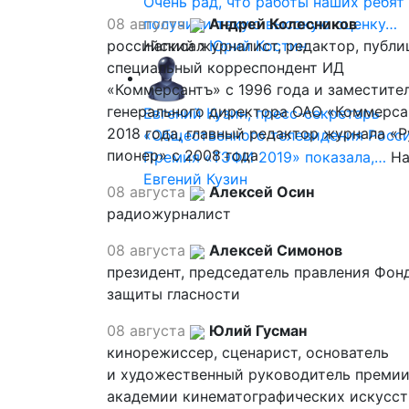
Очень рад, что работы наших ребят
08 августа
получили такую высокую оценку…
Андрей Колесников
российский журналист, редактор, публи
Написал
Юрий Костин
специальный корреспондент ИД
«Коммерсантъ» с 1996 года и заместите
генерального директора ОАО «Коммерса
Евгений Кузин, пресс-секретарь
2018 года, главный редактор журнала «
«Общественного телевидения Росси
пионер» с 2008 года
Премия «ТЭФИ 2019» показала,…
На
Евгений Кузин
08 августа
Алексей Осин
радиожурналист
08 августа
Алексей Симонов
президент, председатель правления Фон
защиты гласности
08 августа
Юлий Гусман
кинорежиссер, сценарист, основатель
и художественный руководитель премии
академии кинематографических искусст