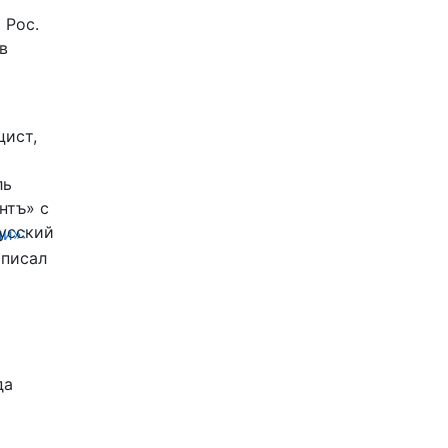
 Рос.
в
цист,
ль
нтъ» с
Русский
и»:
писал
да