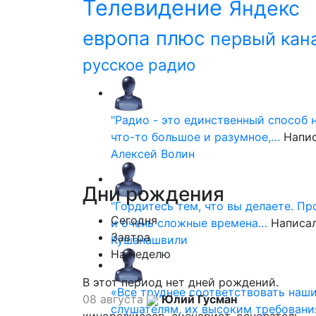
Телевидение
Яндекс
европа плюс
первый кан
русское радио
"Радио - это единственный способ 
что-то большое и разумное,…
Напи
Алексей Волин
Дни
рождения
"Гордитесь тем, что вы делаете. П
Сегодня
и очень сложные времена…
Написа
Завтра
Кушанашвили
На неделю
В этот период нет дней рождений.
«Все труднее соответствовать наш
08 августа
Юлий Гусман
слушателям, их высоким требовани