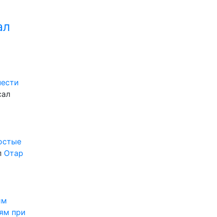
ал
нести
сал
ростые
л
Отар
им
ям при