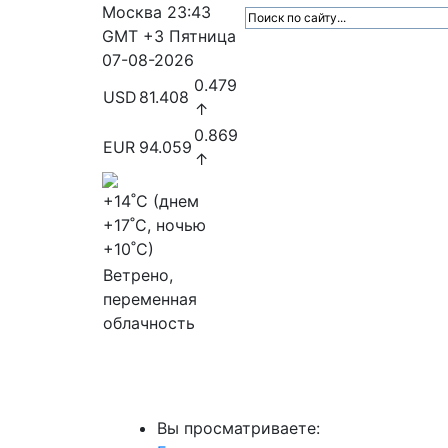
Москва
23:43
GMT +3
Пятница
07-08-2026
0.479
USD
81.408
↑
0.869
EUR
94.059
↑
+14
˚C (днем
+17
˚C, ночью
+10
˚C)
Ветрено,
переменная
облачность
МедиаПрофи
Главное
Медиарыно
Вы просматриваете: