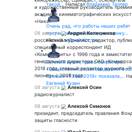
кинорежиссер, сценарист, основатель
такой…
Написал
Владимир Таллер
и художественный руководитель премии
академии кинематографических искусст
«Ника»
Очень рад, что работы наших ребят
08 августа
получили такую высокую оценку…
Андрей Колесников
российский журналист, редактор, публи
Написал
Юрий Костин
специальный корреспондент ИД
«Коммерсантъ» с 1996 года и заместите
генерального директора ОАО «Коммерса
Евгений Кузин, пресс-секретарь
2018 года, главный редактор журнала «
«Общественного телевидения Росси
пионер» с 2008 года
Премия «ТЭФИ 2019» показала,…
На
Евгений Кузин
08 августа
Алексей Осин
радиожурналист
08 августа
Алексей Симонов
президент, председатель правления Фон
защиты гласности