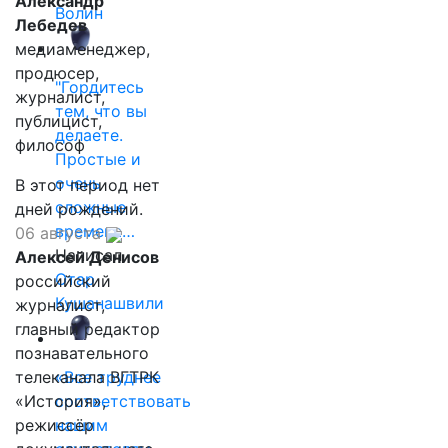
Александр
Волин
Лебедев
медиаменеджер,
продюсер,
"Гордитесь
журналист,
тем, что вы
публицист,
делаете.
философ
Простые и
очень
В этот период нет
сложные
дней рождений.
времена…
06 августа
Написал
Алексей Денисов
Отар
российский
Кушанашвили
журналист,
главный редактор
познавательного
телеканала ВГТРК
«Все труднее
«История»,
соответствовать
режиссёр
нашим