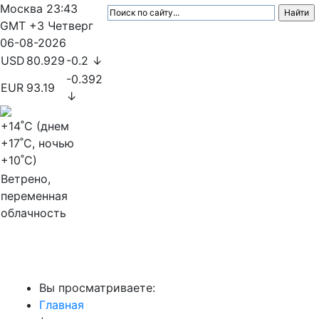
Москва
23:43
GMT +3
Четверг
06-08-2026
USD
80.929
-0.2 ↓
-0.392
EUR
93.19
↓
+14
˚C (днем
+17
˚C, ночью
+10
˚C)
Ветрено,
переменная
облачность
МедиаПрофи
Вы просматриваете:
Главная