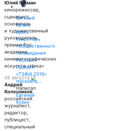
Юлий Гусман
кинорежиссер,
сценарист,
Евгений
основатель
Кузин,
и художественный
пресс-
руководитель
секретарь
премии Рос.
«Общественного
академии
телевидения
кинематографических
России»:
искусств «Ника»
Премия
«ТЭФИ 2019»
08 августа
показала,…
Андрей
Написал
Колесников
Евгений
российский
Кузин
журналист,
редактор,
публицист,
специальный