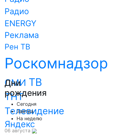
Радио
ENERGY
Реклама
Рен ТВ
Роскомнадзор
ТВ
СМИ
Дни
рождения
ТНТ
Сегодня
Телевидение
Завтра
На неделю
Яндекс
06 августа