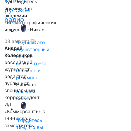
руководитель
премии Рос.
русское
академии
радио
кинематографических
искусств «Ника»
08 августа
"Радио - это
Андрей
единственный
Колесников
способ
российский
нести что-то
журналист,
большое и
редактор,
разумное,…
публицист,
Написал
специальный
Алексей
корреспондент
Волин
ИД
«Коммерсантъ» с
1996 года и
"Гордитесь
заместитель
тем, что вы