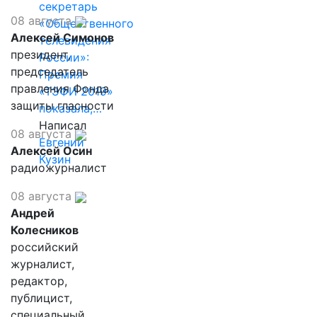
секретарь
08 августа
«Общественного
Алексей Симонов
телевидения
президент,
России»:
председатель
Премия
правления Фонда
«ТЭФИ 2019»
защиты гласности
показала,…
Написал
08 августа
Евгений
Алексей Осин
Кузин
радиожурналист
08 августа
Андрей
Колесников
российский
журналист,
редактор,
публицист,
специальный