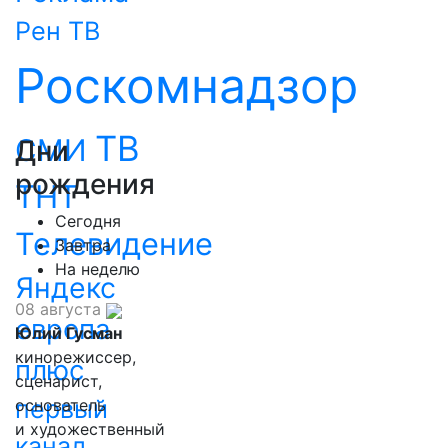
Рен ТВ
Роскомнадзор
ТВ
СМИ
Дни
рождения
ТНТ
Сегодня
Телевидение
Завтра
На неделю
Яндекс
08 августа
европа
Юлий Гусман
кинорежиссер,
плюс
сценарист,
первый
основатель
и художественный
канал