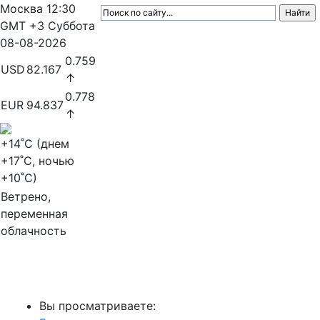
Москва
12:30
GMT +3
Суббота
08-08-2026
0.759
USD
82.167
↑
0.778
EUR
94.837
↑
+14
˚C (днем
+17
˚C, ночью
+10
˚C)
Ветрено,
переменная
облачность
МедиаПрофи
Вы просматриваете: