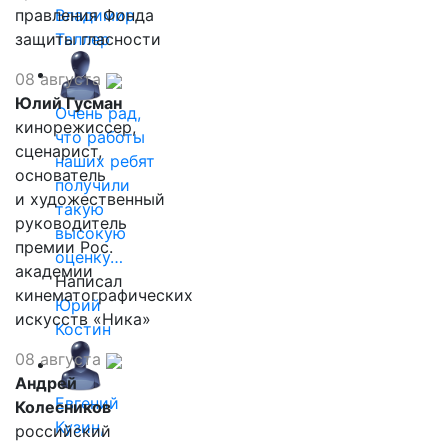
правления Фонда
Владимир
защиты гласности
Таллер
08 августа
Юлий Гусман
Очень рад,
кинорежиссер,
что работы
сценарист,
наших ребят
основатель
получили
и художественный
такую
руководитель
высокую
премии Рос.
оценку…
академии
Написал
кинематографических
Юрий
искусств «Ника»
Костин
08 августа
Андрей
Евгений
Колесников
Кузин,
российский