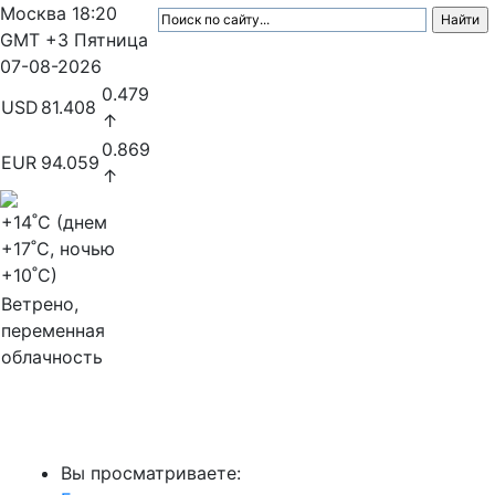
Москва
18:20
GMT +3
Пятница
07-08-2026
0.479
USD
81.408
↑
0.869
EUR
94.059
↑
+14
˚C (днем
+17
˚C, ночью
+10
˚C)
Ветрено,
переменная
облачность
МедиаПрофи
Вы просматриваете: