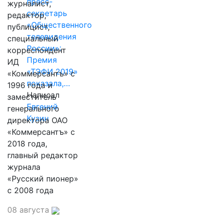
пресс-
журналист,
секретарь
редактор,
«Общественного
публицист,
телевидения
специальный
России»:
корреспондент
Премия
ИД
«ТЭФИ 2019»
«Коммерсантъ» с
показала,…
1996 года и
Написал
заместитель
Евгений
генерального
Кузин
директора ОАО
«Коммерсантъ» с
2018 года,
главный редактор
журнала
«Русский пионер»
с 2008 года
08 августа