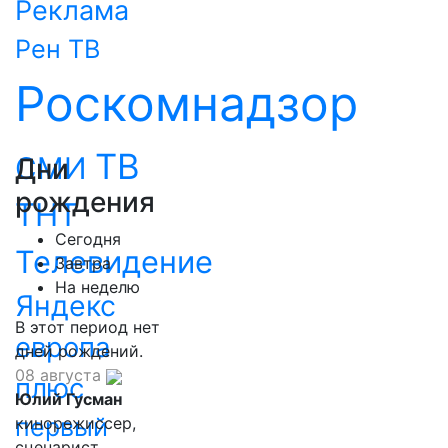
Реклама
Рен ТВ
Роскомнадзор
ТВ
СМИ
Дни
рождения
ТНТ
Сегодня
Телевидение
Завтра
На неделю
Яндекс
В этот период нет
европа
дней рождений.
08 августа
плюс
Юлий Гусман
первый
кинорежиссер,
сценарист,