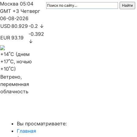
Москва
05:04
GMT +3
Четверг
06-08-2026
USD
80.929
-0.2 ↓
-0.392
EUR
93.19
↓
+14
˚C (днем
+17
˚C, ночью
+10
˚C)
Ветрено,
переменная
облачность
МедиаПрофи
Вы просматриваете:
Главная