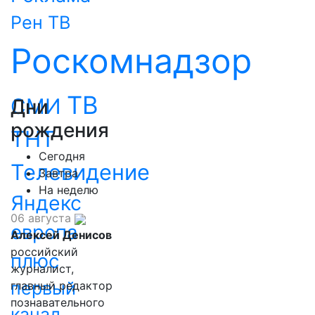
Рен ТВ
Роскомнадзор
ТВ
СМИ
Дни
рождения
ТНТ
Сегодня
Телевидение
Завтра
На неделю
Яндекс
06 августа
европа
Алексей Денисов
российский
плюс
журналист,
первый
главный редактор
познавательного
канал