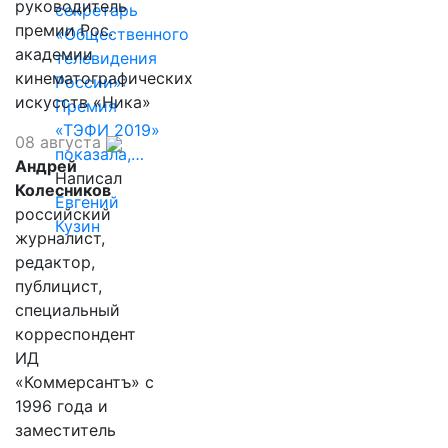
руководитель
секретарь
премии Рос.
«Общественного
академии
телевидения
кинематографических
России»:
искусств «Ника»
Премия
«ТЭФИ 2019»
08 августа
показала,…
Андрей
Написал
Колесников
Евгений
российский
Кузин
журналист,
редактор,
публицист,
специальный
корреспондент
ИД
«Коммерсантъ» с
1996 года и
заместитель