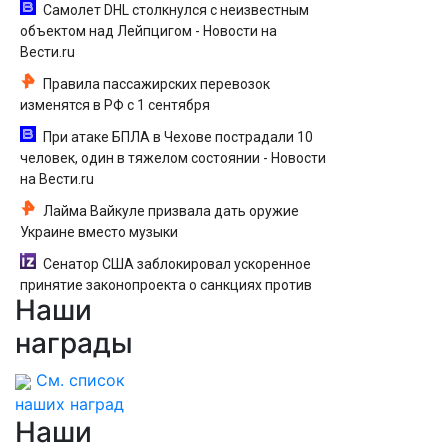
Самолет DHL столкнулся с неизвестным
объектом над Лейпцигом - Новости на
Вести.ru
Правила пассажирских перевозок
изменятся в РФ с 1 сентября
При атаке БПЛА в Чехове пострадали 10
человек, один в тяжелом состоянии - Новости
на Вести.ru
Лайма Вайкуле призвала дать оружие
Украине вместо музыки
Сенатор США заблокировал ускоренное
принятие законопроекта о санкциях против
Наши
РФ
награды
См. список
наших наград
Наши