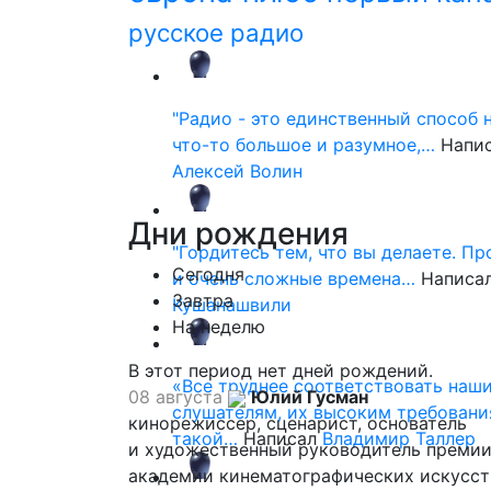
русское радио
"Радио - это единственный способ 
что-то большое и разумное,…
Напи
Алексей Волин
Дни
рождения
"Гордитесь тем, что вы делаете. П
Сегодня
и очень сложные времена…
Написа
Завтра
Кушанашвили
На неделю
В этот период нет дней рождений.
«Все труднее соответствовать наш
08 августа
Юлий Гусман
слушателям, их высоким требовани
кинорежиссер, сценарист, основатель
такой…
Написал
Владимир Таллер
и художественный руководитель премии
академии кинематографических искусст