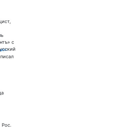
цист,
ль
нтъ» с
Русский
и»:
писал
да
 Рос.