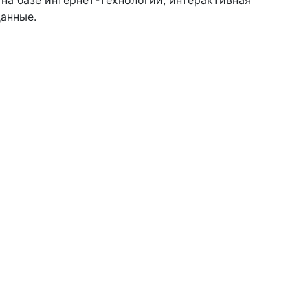
на базе интернет-технологий, интерактивная
анные.