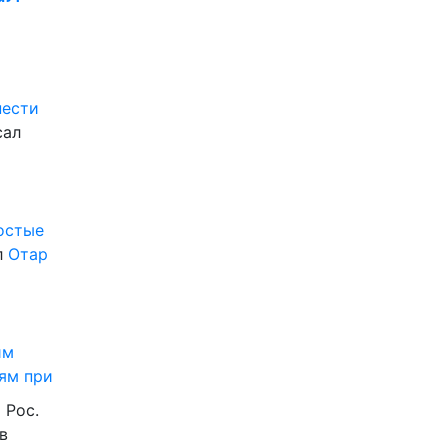
нести
сал
ростые
л
Отар
им
ям при
 Рос.
в