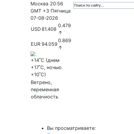
Москва
20:56
GMT +3
Пятница
07-08-2026
0.479
USD
81.408
↑
0.869
EUR
94.059
↑
+14
˚C (днем
+17
˚C, ночью
+10
˚C)
Ветрено,
переменная
облачность
МедиаПрофи
Главное
Медиарыно
Вы просматриваете: