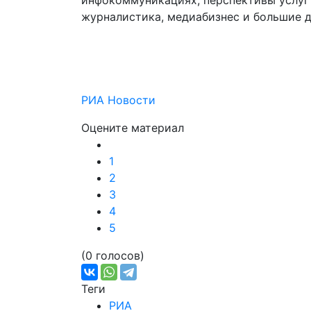
инфокоммуникациях, перспективы услуг 
журналистика, медиабизнес и большие д
РИА Новости
Оцените материал
1
2
3
4
5
(0 голосов)
Теги
РИА