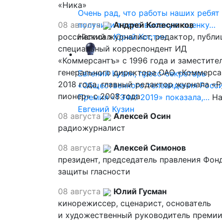
«Ника»
Очень рад, что работы наших ребят
08 августа
получили такую высокую оценку…
Андрей Колесников
российский журналист, редактор, публи
Написал
Юрий Костин
специальный корреспондент ИД
«Коммерсантъ» с 1996 года и заместите
генерального директора ОАО «Коммерса
Евгений Кузин, пресс-секретарь
2018 года, главный редактор журнала «
«Общественного телевидения Росси
пионер» с 2008 года
Премия «ТЭФИ 2019» показала,…
На
Евгений Кузин
08 августа
Алексей Осин
радиожурналист
08 августа
Алексей Симонов
президент, председатель правления Фон
защиты гласности
08 августа
Юлий Гусман
кинорежиссер, сценарист, основатель
и художественный руководитель премии