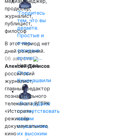
медиаменеджер,
продюсер,
"Гордитесь
журналист,
тем, что вы
публицист,
делаете.
философ
Простые и
очень
В этот период нет
сложные
дней рождений.
времена…
06 августа
Написал
Алексей Денисов
Отар
российский
Кушанашвили
журналист,
главный редактор
познавательного
телеканала ВГТРК
«Все труднее
«История»,
соответствовать
режиссёр
нашим
документального
слушателям,
кино
их высоким