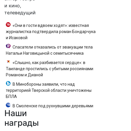
и кино,
телеведущий
«Они в гости вдвоем ходят»: известная
журналистка подтвердила роман Бондарчука
и Исаковой
Спасатели отказались от эвакуации тела
Натальи Наговицыной с семитысячника
«Слышно, как разбивается сердце»: в
Таиланде простились с убитыми россиянами
Романом и Дианой
В Минобороны заявили, что над
территорией Тверской области уничтожены
БПЛА
В Смоленске под рухнувшими деревьями
Наши
погибли ребенок и женщина
награды