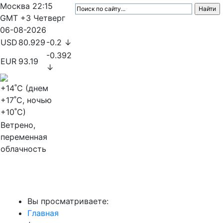
Москва
22:15
GMT +3
Четверг
06-08-2026
USD
80.929
-0.2 ↓
-0.392
EUR
93.19
↓
+14
˚C (днем
+17
˚C, ночью
+10
˚C)
Ветрено,
переменная
облачность
МедиаПрофи
Вы просматриваете:
Главная