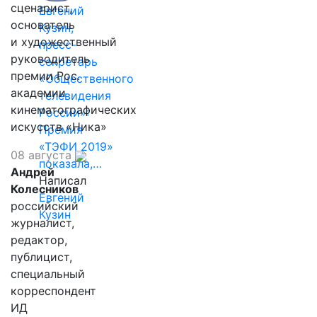
сценарист,
Евгений
основатель
Кузин,
и художественный
пресс-
руководитель
секретарь
премии Рос.
«Общественного
академии
телевидения
кинематографических
России»:
искусств «Ника»
Премия
«ТЭФИ 2019»
08 августа
показала,…
Андрей
Написал
Колесников
Евгений
российский
Кузин
журналист,
редактор,
публицист,
специальный
корреспондент
ИД