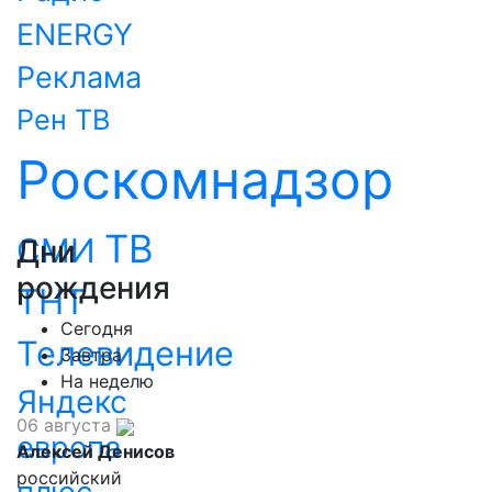
ENERGY
Реклама
Рен ТВ
Роскомнадзор
ТВ
СМИ
Дни
рождения
ТНТ
Сегодня
Телевидение
Завтра
На неделю
Яндекс
06 августа
европа
Алексей Денисов
российский