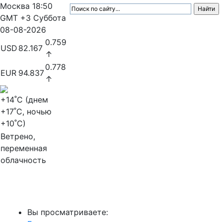
Москва
18:50
GMT +3
Суббота
08-08-2026
0.759
USD
82.167
↑
0.778
EUR
94.837
↑
+14
˚C (днем
+17
˚C, ночью
+10
˚C)
Ветрено,
переменная
облачность
МедиаПрофи
Вы просматриваете: