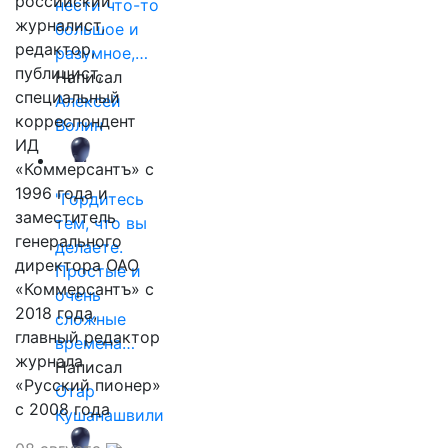
российский
нести что-то
журналист,
большое и
редактор,
разумное,…
публицист,
Написал
специальный
Алексей
корреспондент
Волин
ИД
«Коммерсантъ» с
1996 года и
"Гордитесь
заместитель
тем, что вы
генерального
делаете.
директора ОАО
Простые и
«Коммерсантъ» с
очень
2018 года,
сложные
главный редактор
времена…
журнала
Написал
«Русский пионер»
Отар
с 2008 года
Кушанашвили