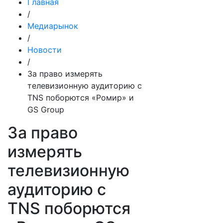
Главная
/
Медиарынок
/
Новости
/
За право измерять
телевизионную аудиторию с
TNS поборются «Ромир» и
GS Group
За право
измерять
телевизионную
аудиторию с
TNS поборются