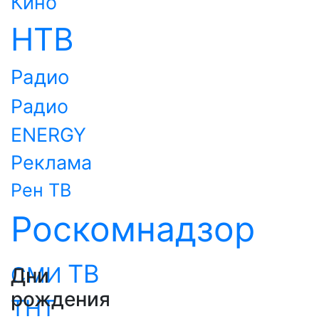
Кино
НТВ
Радио
Радио
ENERGY
Реклама
Рен ТВ
Роскомнадзор
ТВ
СМИ
Дни
рождения
ТНТ