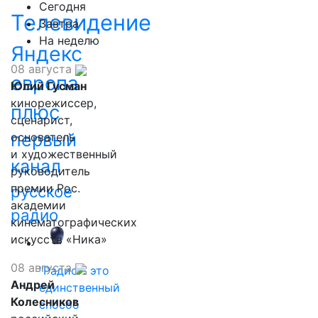
Сегодня
Телевидение
Завтра
На неделю
Яндекс
08 августа
европа
Юлий Гусман
кинорежиссер,
плюс
сценарист,
первый
основатель
и художественный
канал
руководитель
премии Рос.
русское
академии
радио
кинематографических
искусств «Ника»
08 августа
"Радио - это
Андрей
единственный
Колесников
способ