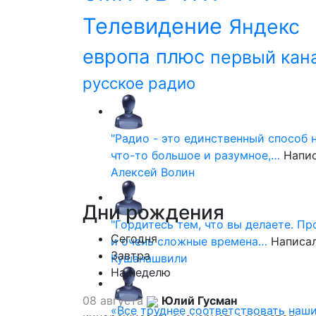
Телевидение
Яндекс
европа плюс
первый кан
русское радио
"Радио - это единственный способ 
что-то большое и разумное,…
Напи
Алексей Волин
Дни
рождения
"Гордитесь тем, что вы делаете. П
Сегодня
и очень сложные времена…
Написа
Завтра
Кушанашвили
На неделю
08 августа
Юлий Гусман
«Все труднее соответствовать наш