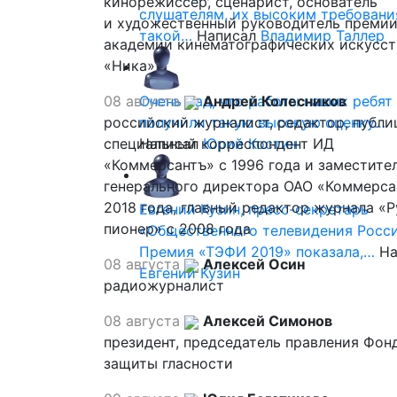
кинорежиссер, сценарист, основатель
слушателям, их высоким требовани
и художественный руководитель премии
такой…
Написал
Владимир Таллер
академии кинематографических искусст
«Ника»
08 августа
Очень рад, что работы наших ребят
Андрей Колесников
российский журналист, редактор, публи
получили такую высокую оценку…
специальный корреспондент ИД
Написал
Юрий Костин
«Коммерсантъ» с 1996 года и заместите
генерального директора ОАО «Коммерса
2018 года, главный редактор журнала «
Евгений Кузин, пресс-секретарь
пионер» с 2008 года
«Общественного телевидения Росси
Премия «ТЭФИ 2019» показала,…
На
08 августа
Алексей Осин
Евгений Кузин
радиожурналист
08 августа
Алексей Симонов
президент, председатель правления Фон
защиты гласности