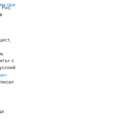
ям при
 Рос.
в
цист,
ль
нтъ» с
Русский
и»:
писал
да