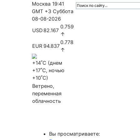
Москва
19:41
GMT +3
Суббота
08-08-2026
0.759
USD
82.167
↑
0.778
EUR
94.837
↑
+14
˚C (днем
+17
˚C, ночью
+10
˚C)
Ветрено,
переменная
облачность
МедиаПрофи
Главное
Медиарыно
Вы просматриваете: