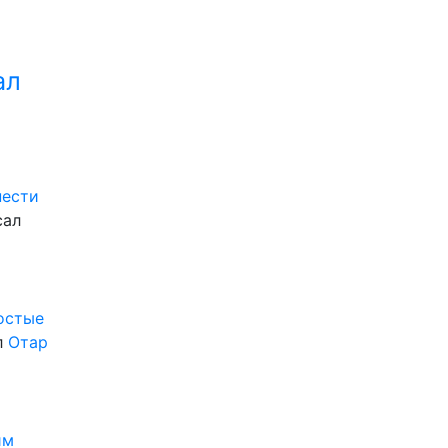
ал
нести
сал
ростые
л
Отар
им