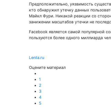
Предположительно, уязвимость существо
кто обнаружил утечку данных пользовате
Майкл Фури. Никакой реакции со сторон
занижении масштабов утечки не последо
Facebook является самой популярной со
пользуются более одного миллиарда чел
Lenta.ru
Оцените материал
1
2
3
4
5