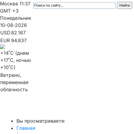
Москва
11:37
GMT +3
Понедельник
10-08-2026
USD
82.167
EUR
94.837
+14
˚C (днем
+17
˚C, ночью
+10
˚C)
Ветрено,
переменная
облачность
МедиаПрофи
Вы просматриваете:
Главная