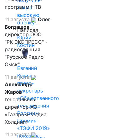
получили
программ НТВ
такую
высокую
11 августа
Олег
оценку…
Богдашов
Написал
директор ООО
Юрий
"РК ЭКСПРЕСС" -
Костин
радиостанция
"Русское Радио
Омск"
Евгений
Кузин,
11 августа
пресс-
Александр
секретарь
Жаров
«Общественного
генеральный
телевидения
директор АО
России»:
«Газпром-Медиа
Премия
Холдинг»
«ТЭФИ 2019»
11 августа
показала,…