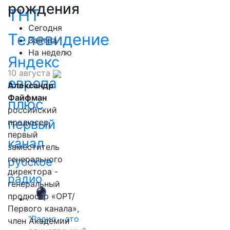
рождения
ТНТ
Сегодня
Телевидение
Завтра
На неделю
Яндекс
10 августа
европа
Александр
Файфман
плюс
российский
первый
продюсер,
первый
канал
заместитель
генерального
русское
директора -
радио
генеральный
продюсер «ОРТ/
Первого канала»,
"Радио - это
член Академии