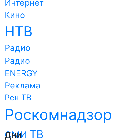
Интернет
Кино
НТВ
Радио
Радио
ENERGY
Реклама
Рен ТВ
Роскомнадзор
ТВ
СМИ
Дни