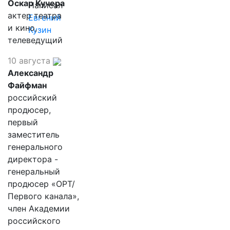
Оскар Кучера
Написал
актер театра
Евгений
и кино,
Кузин
телеведущий
10 августа
Александр
Файфман
российский
продюсер,
первый
заместитель
генерального
директора -
генеральный
продюсер «ОРТ/
Первого канала»,
член Академии
российского