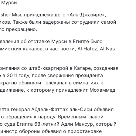
 Мурси.
asher Misr, принадлежащего «Аль-Джазире»,
иков. Также были задержаны сотрудники самой
ло прекращено.
явления об отставке Мурси в Египте было
стких каналов, в частности, Al Hafez, Al Nas
мпания со штаб-квартирой в Катаре, созданная
е в 2011 году, после свержения президента
кратно обвиняли телеканал в симпатиях к
 движение, к которому принадлежит Мохаммед
пта генерал Абдель-Фаттах аль-Сиси объявил
го обращения к народу. Временным главой
го суда Египта 68-летний Адли Мансур, который
министр обороны объявил о приостановке