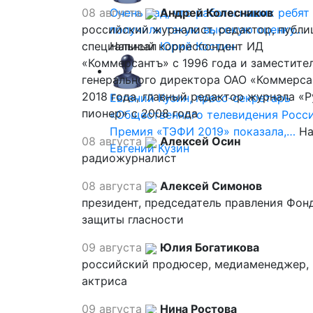
08 августа
Очень рад, что работы наших ребят
Андрей Колесников
российский журналист, редактор, публи
получили такую высокую оценку…
специальный корреспондент ИД
Написал
Юрий Костин
«Коммерсантъ» с 1996 года и заместите
генерального директора ОАО «Коммерса
2018 года, главный редактор журнала «
Евгений Кузин, пресс-секретарь
пионер» с 2008 года
«Общественного телевидения Росси
Премия «ТЭФИ 2019» показала,…
На
08 августа
Алексей Осин
Евгений Кузин
радиожурналист
08 августа
Алексей Симонов
президент, председатель правления Фон
защиты гласности
09 августа
Юлия Богатикова
российский продюсер, медиаменеджер,
актриса
09 августа
Нина Ростова