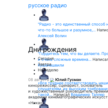
русское радио
"Радио - это единственный способ 
что-то большое и разумное,…
Напи
Алексей Волин
Дни
рождения
"Гордитесь тем, что вы делаете. П
Сегодня
и очень сложные времена…
Написа
Завтра
Кушанашвили
На неделю
08 августа
Юлий Гусман
«Все труднее соответствовать наш
кинорежиссер, сценарист, основатель
слушателям, их высоким требовани
и художественный руководитель премии
такой…
Написал
Владимир Таллер
академии кинематографических искусст
«Ника»