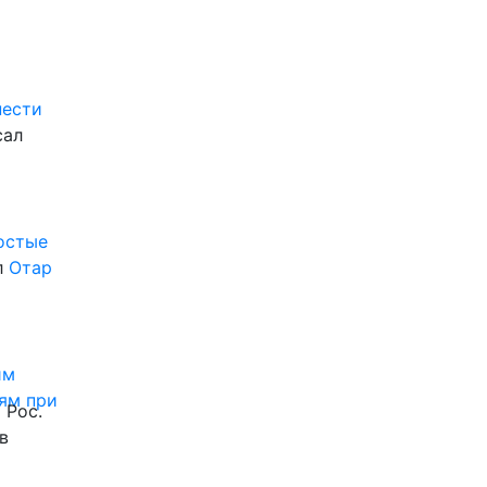
нести
сал
ростые
л
Отар
им
ям при
 Рос.
в