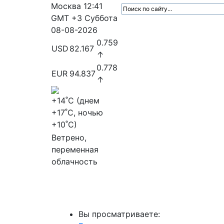
Москва
12:41
GMT +3
Суббота
08-08-2026
0.759
USD
82.167
↑
0.778
EUR
94.837
↑
+14
˚C (днем
+17
˚C, ночью
+10
˚C)
Ветрено,
переменная
облачность
МедиаПрофи
Главное
Медиарыно
Вы просматриваете: