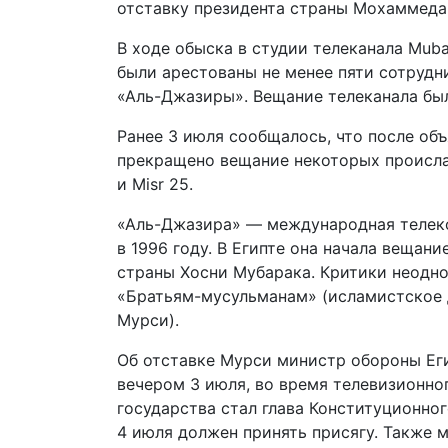
отставку президента страны Мохаммеда
В ходе обыска в студии телеканала Mub
были арестованы не менее пяти сотрудн
«Аль-Джазиры». Вещание телеканала бы
Ранее 3 июля сообщалось, что после объ
прекращено вещание некоторых проислами
и Misr 25.
«Аль-Джазира» — международная телеко
в 1996 году. В Египте она начала вещани
страны Хосни Мубарака. Критики неодно
«Братьям-мусульманам» (исламистское
Мурси).
Об отставке Мурси министр обороны Еги
вечером 3 июля, во время телевизионно
государства стал глава Конституционно
4 июля должен принять присягу. Также 