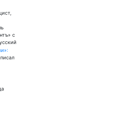
цист,
ль
нтъ» с
Русский
и»:
писал
да