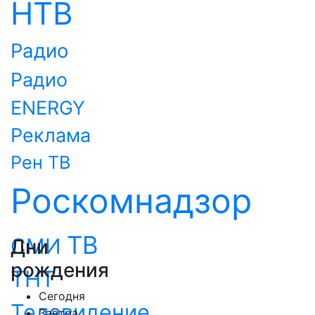
НТВ
Радио
Радио
ENERGY
Реклама
Рен ТВ
Роскомнадзор
ТВ
СМИ
Дни
рождения
ТНТ
Сегодня
Телевидение
Завтра