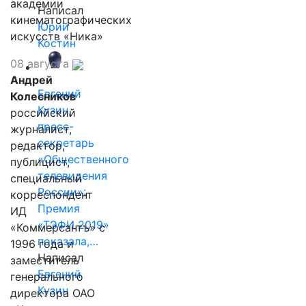
академии
Написал
кинематографических
Юрий
искусств «Ника»
Костин
08 августа
Андрей
Евгений
Колесников
Кузин,
российский
пресс-
журналист,
секретарь
редактор,
«Общественного
публицист,
телевидения
специальный
России»:
корреспондент
Премия
ИД
«ТЭФИ 2019»
«Коммерсантъ» с
показала,…
1996 года и
Написал
заместитель
Евгений
генерального
Кузин
директора ОАО