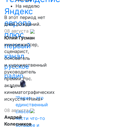
На неделю
Яндекс
В этот период нет
европа
дней рождений.
08 августа
плюс
Юлий Гусман
первый
кинорежиссер,
сценарист,
канал
основатель
и художественный
русское
руководитель
радио
премии Рос.
академии
кинематографических
"Радио - это
искусств «Ника»
единственный
08 августа
способ
Андрей
нести что-то
Колесников
большое и