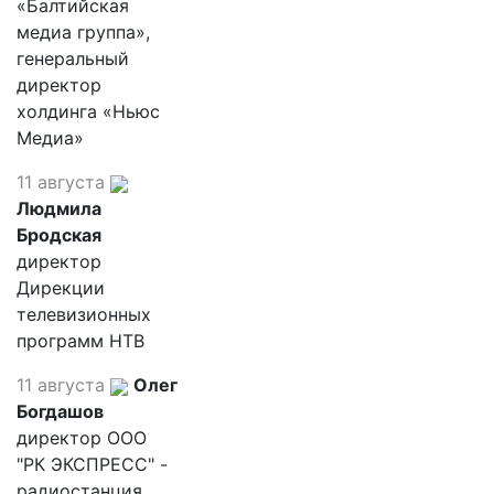
«Балтийская
медиа группа»,
генеральный
директор
холдинга «Ньюс
Медиа»
11 августа
Людмила
Бродская
директор
Дирекции
телевизионных
программ НТВ
11 августа
Олег
Богдашов
директор ООО
"РК ЭКСПРЕСС" -
радиостанция