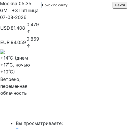
Москва
05:35
GMT +3
Пятница
07-08-2026
0.479
USD
81.408
↑
0.869
EUR
94.059
↑
+14
˚C (днем
+17
˚C, ночью
+10
˚C)
Ветрено,
переменная
облачность
МедиаПрофи
Вы просматриваете: