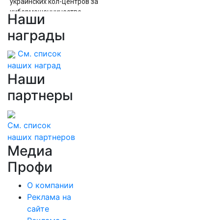
украинских кол-центров за
кибермошенничество
Наши
Водитель грузовика погиб в ДТП на трассе
награды
М-10 в Тверской области
См. список
наших наград
Наши
партнеры
См. список
наших партнеров
Медиа
Профи
О компании
Реклама на
сайте