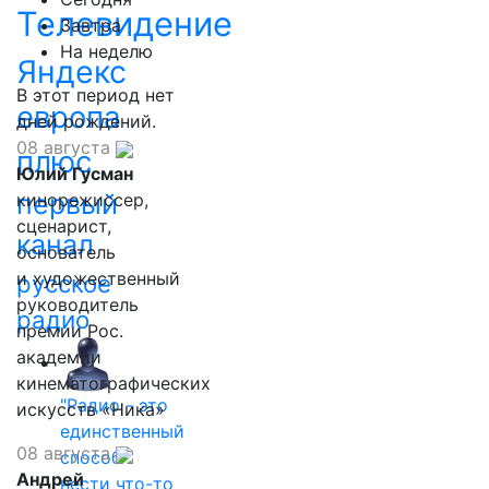
Телевидение
Завтра
На неделю
Яндекс
В этот период нет
европа
дней рождений.
08 августа
плюс
Юлий Гусман
первый
кинорежиссер,
сценарист,
канал
основатель
и художественный
русское
руководитель
радио
премии Рос.
академии
кинематографических
"Радио - это
искусств «Ника»
единственный
08 августа
способ
Андрей
нести что-то