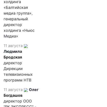
холдинга
«Балтийская
медиа группа»,
генеральный
директор
холдинга «Ньюс
Медиа»
11 августа
Людмила
Бродская
директор
Дирекции
телевизионных
программ НТВ
11 августа
Олег
Богдашов
директор ООО
"РК ЭКСПРЕСС" -