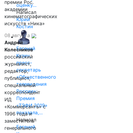
премии Рос.
оценку…
академии
Написал
кинематографических
Юрий
искусств «Ника»
Костин
08 августа
Андрей
Евгений
Колесников
Кузин,
российский
пресс-
журналист,
секретарь
редактор,
«Общественного
публицист,
телевидения
специальный
России»:
корреспондент
Премия
ИД
«ТЭФИ 2019»
«Коммерсантъ» с
показала,…
1996 года и
Написал
заместитель
Евгений
генерального