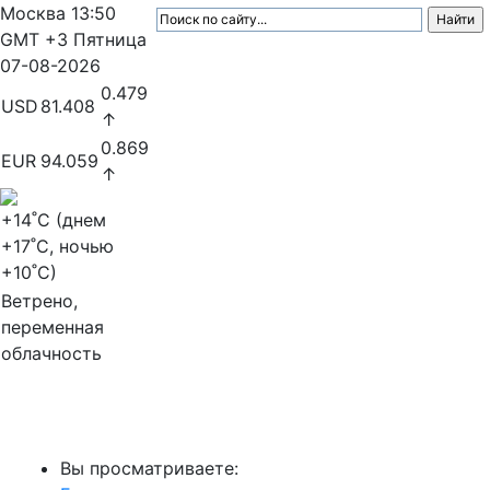
Москва
13:50
GMT +3
Пятница
07-08-2026
0.479
USD
81.408
↑
0.869
EUR
94.059
↑
+14
˚C (днем
+17
˚C, ночью
+10
˚C)
Ветрено,
переменная
облачность
МедиаПрофи
Вы просматриваете: