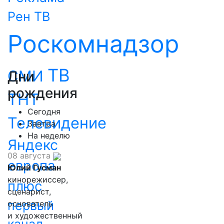
Рен ТВ
Роскомнадзор
ТВ
СМИ
Дни
рождения
ТНТ
Сегодня
Телевидение
Завтра
На неделю
Яндекс
08 августа
европа
Юлий Гусман
кинорежиссер,
плюс
сценарист,
первый
основатель
и художественный