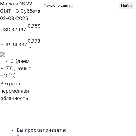
Москва
16:22
GMT +3
Суббота
08-08-2026
0.759
USD
82.167
↑
0.778
EUR
94.837
↑
+14
˚C (днем
+17
˚C, ночью
+10
˚C)
Ветрено,
переменная
облачность
МедиаПрофи
Вы просматриваете: