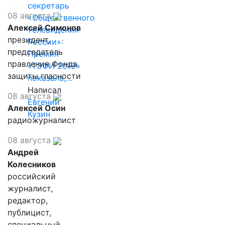
секретарь
08 августа
«Общественного
Алексей Симонов
телевидения
президент,
России»:
председатель
Премия
правления Фонда
«ТЭФИ 2019»
защиты гласности
показала,…
Написал
08 августа
Евгений
Алексей Осин
Кузин
радиожурналист
08 августа
Андрей
Колесников
российский
журналист,
редактор,
публицист,
специальный