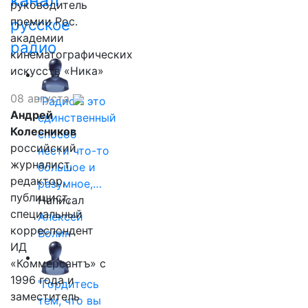
канал
руководитель
премии Рос.
русское
академии
радио
кинематографических
искусств «Ника»
08 августа
"Радио - это
Андрей
единственный
Колесников
способ
российский
нести что-то
журналист,
большое и
редактор,
разумное,…
публицист,
Написал
специальный
Алексей
корреспондент
Волин
ИД
«Коммерсантъ» с
1996 года и
"Гордитесь
заместитель
тем, что вы