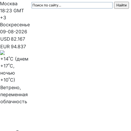
Москва
18:23
GMT
+3
Воскресенье
09-08-2026
USD
82.167
EUR
94.837
+14
˚C (днем
+17
˚C,
ночью
+10
˚C)
Ветрено,
переменная
облачность
МедиаПрофи