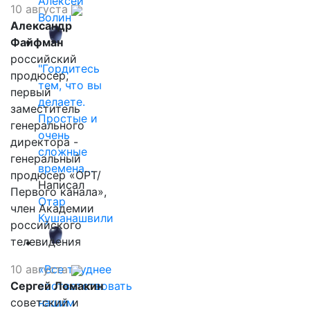
Алексей
10 августа
Волин
Александр
Файфман
российский
"Гордитесь
продюсер,
тем, что вы
первый
делаете.
заместитель
Простые и
генерального
очень
директора -
сложные
генеральный
времена…
продюсер «ОРТ/
Написал
Первого канала»,
Отар
член Академии
Кушанашвили
российского
телевидения
10 августа
«Все труднее
Сергей Ломакин
соответствовать
советский и
нашим