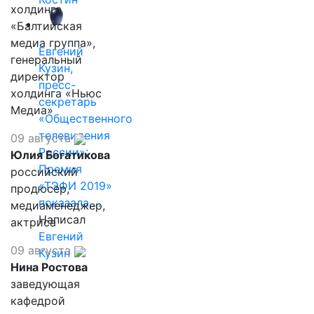
холдинга
«Балтийская
медиа группа»,
Евгений
генеральный
Кузин,
директор
пресс-
холдинга «Ньюс
секретарь
Медиа»
«Общественного
телевидения
09 августа
России»:
Юлия Богатикова
Премия
российский
«ТЭФИ 2019»
продюсер,
показала,…
медиаменеджер,
Написал
актриса
Евгений
09 августа
Кузин
Нина Ростова
заведующая
кафедрой