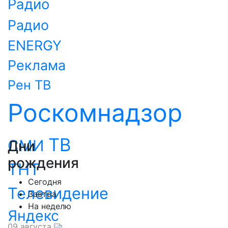
Радио
Радио
ENERGY
Реклама
Рен ТВ
Роскомнадзор
ТВ
СМИ
Дни
рождения
ТНТ
Сегодня
Телевидение
Завтра
На неделю
Яндекс
09 августа