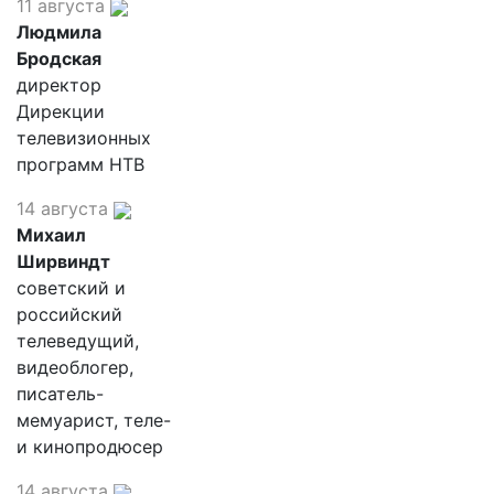
11 августа
Людмила
Бродская
директор
Дирекции
телевизионных
программ НТВ
14 августа
Михаил
Ширвиндт
советский и
российский
телеведущий,
видеоблогер,
писатель-
мемуарист, теле-
и кинопродюсер
14 августа