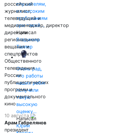
российский
слушателям,
журналист,
их высоким
телеведущий и
требованиям
медиаменеджер, директор
при такой…
дирекции
Написал
регионального
Владимир
вещания и
Таллер
спецпроектов
Общественного
телевидения
Очень рад,
России
что работы
публицистических
наших ребят
программ и
получили
документального
такую
кино
высокую
оценку…
10 августа
Написал
Арам Габрелянов
Юрий
президент
Костин