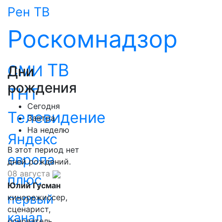
Рен ТВ
Роскомнадзор
ТВ
СМИ
Дни
рождения
ТНТ
Сегодня
Телевидение
Завтра
На неделю
Яндекс
В этот период нет
европа
дней рождений.
08 августа
плюс
Юлий Гусман
первый
кинорежиссер,
сценарист,
канал
основатель