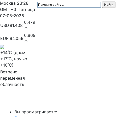
Москва
23:28
GMT +3
Пятница
07-08-2026
0.479
USD
81.408
↑
0.869
EUR
94.059
↑
+14
˚C (днем
+17
˚C, ночью
+10
˚C)
Ветрено,
переменная
облачность
МедиаПрофи
Вы просматриваете: