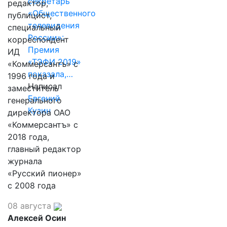
секретарь
редактор,
«Общественного
публицист,
телевидения
специальный
России»:
корреспондент
Премия
ИД
«ТЭФИ 2019»
«Коммерсантъ» с
показала,…
1996 года и
Написал
заместитель
Евгений
генерального
Кузин
директора ОАО
«Коммерсантъ» с
2018 года,
главный редактор
журнала
«Русский пионер»
с 2008 года
08 августа
Алексей Осин