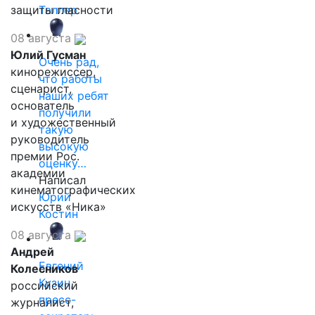
защиты гласности
Таллер
08 августа
Юлий Гусман
Очень рад,
кинорежиссер,
что работы
сценарист,
наших ребят
основатель
получили
и художественный
такую
руководитель
высокую
премии Рос.
оценку…
академии
Написал
кинематографических
Юрий
искусств «Ника»
Костин
08 августа
Андрей
Евгений
Колесников
Кузин,
российский
пресс-
журналист,