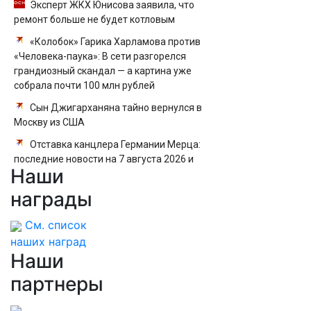
Эксперт ЖКХ Юнисова заявила, что
ремонт больше не будет котловым
«Колобок» Гарика Харламова против
«Человека-паука»: В сети разгорелся
грандиозный скандал — а картина уже
собрала почти 100 млн рублей
Сын Джигарханяна тайно вернулся в
Москву из США
Отставка канцлера Германии Мерца:
последние новости на 7 августа 2026 и
Наши
прогнозы
награды
См. список
наших наград
Наши
партнеры