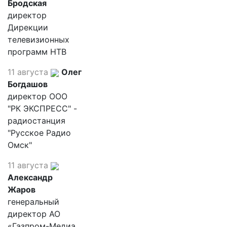
Бродская
директор
Дирекции
телевизионных
программ НТВ
11 августа
Олег
Богдашов
директор ООО
"РК ЭКСПРЕСС" -
радиостанция
"Русское Радио
Омск"
11 августа
Александр
Жаров
генеральный
директор АО
«Газпром-Медиа