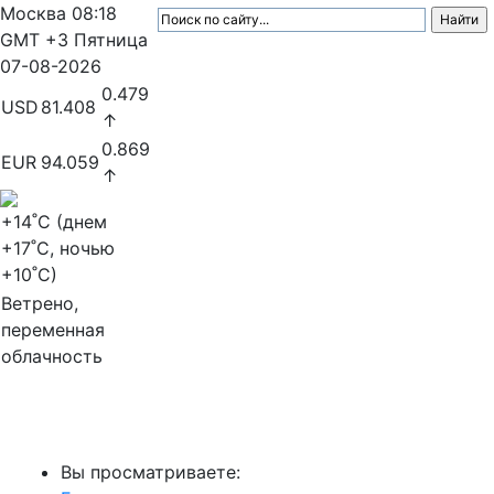
Москва
08:18
GMT +3
Пятница
07-08-2026
0.479
USD
81.408
↑
0.869
EUR
94.059
↑
+14
˚C (днем
+17
˚C, ночью
+10
˚C)
Ветрено,
переменная
облачность
МедиаПрофи
Вы просматриваете: