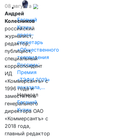
08 августа
Андрей
Евгений
Колесников
Кузин,
российский
пресс-
журналист,
секретарь
редактор,
«Общественного
публицист,
телевидения
специальный
России»:
корреспондент
Премия
ИД
«ТЭФИ 2019»
«Коммерсантъ» с
показала,…
1996 года и
Написал
заместитель
Евгений
генерального
Кузин
директора ОАО
«Коммерсантъ» с
2018 года,
главный редактор