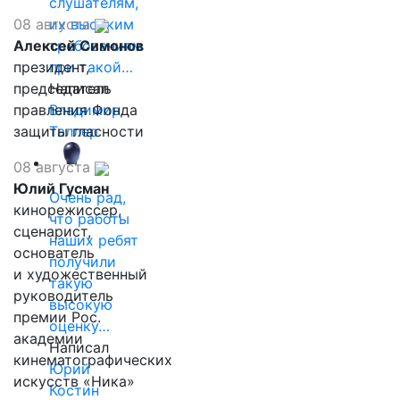
слушателям,
08 августа
их высоким
Алексей Симонов
требованиям
президент,
при такой…
председатель
Написал
правления Фонда
Владимир
защиты гласности
Таллер
08 августа
Юлий Гусман
Очень рад,
кинорежиссер,
что работы
сценарист,
наших ребят
основатель
получили
и художественный
такую
руководитель
высокую
премии Рос.
оценку…
академии
Написал
кинематографических
Юрий
искусств «Ника»
Костин