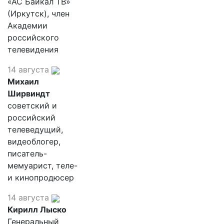
«АС Байкал ТВ»
(Иркутск), член
Академии
российского
телевидения
14 августа
Михаил
Ширвиндт
советский и
российский
телеведущий,
видеоблогер,
писатель-
мемуарист, теле-
и кинопродюсер
14 августа
Кирилл Лыско
Генеральный