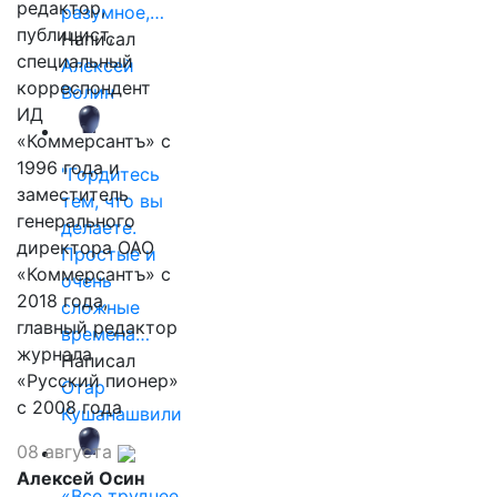
редактор,
разумное,…
публицист,
Написал
специальный
Алексей
корреспондент
Волин
ИД
«Коммерсантъ» с
1996 года и
"Гордитесь
заместитель
тем, что вы
генерального
делаете.
директора ОАО
Простые и
«Коммерсантъ» с
очень
2018 года,
сложные
главный редактор
времена…
журнала
Написал
«Русский пионер»
Отар
с 2008 года
Кушанашвили
08 августа
Алексей Осин
«Все труднее