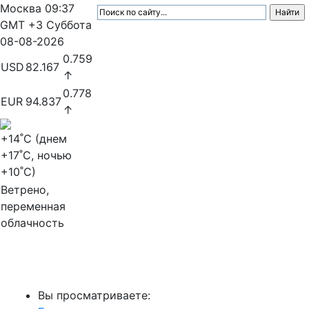
Москва
09:37
GMT +3
Суббота
08-08-2026
0.759
USD
82.167
↑
0.778
EUR
94.837
↑
+14
˚C (днем
+17
˚C, ночью
+10
˚C)
Ветрено,
переменная
облачность
МедиаПрофи
Вы просматриваете: