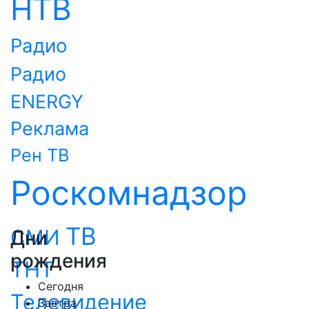
НТВ
Радио
Радио
ENERGY
Реклама
Рен ТВ
Роскомнадзор
ТВ
СМИ
Дни
рождения
ТНТ
Сегодня
Телевидение
Завтра