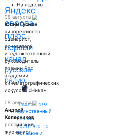
На неделю
Яндекс
08 августа
европа
Юлий Гусман
кинорежиссер,
плюс
сценарист,
первый
основатель
и художественный
канал
руководитель
премии Рос.
русское
академии
радио
кинематографических
искусств «Ника»
08 августа
"Радио - это
Андрей
единственный
Колесников
способ
российский
нести что-то
журналист,
большое и